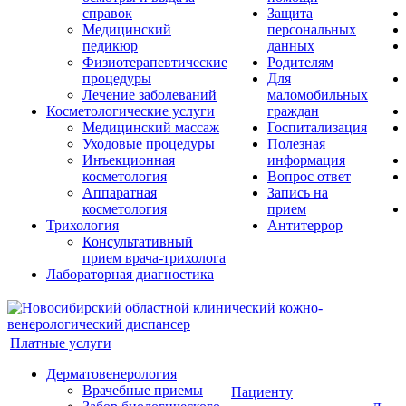
справок
Защита
Медицинский
персональных
педикюр
данных
Физиотерапевтические
Родителям
процедуры
Для
Лечение заболеваний
маломобильных
Косметологические услуги
граждан
Медицинский массаж
Госпитализация
Уходовые процедуры
Полезная
Инъекционная
информация
косметология
Вопрос ответ
Аппаратная
Запись на
косметология
прием
Трихология
Антитеррор
Консультативный
прием врача-трихолога
Лабораторная диагностика
Платные услуги
Дерматовенерология
Врачебные приемы
Пациенту