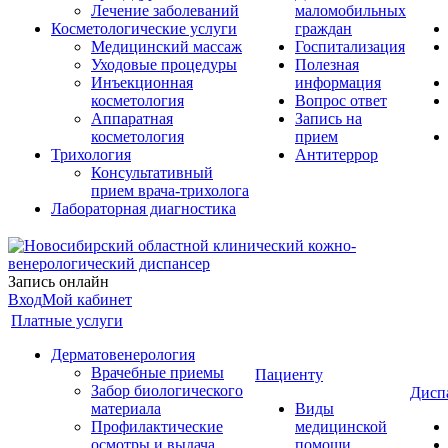
Лечение заболеваний
маломобильных
Косметологические услуги
граждан
Медицинский массаж
Госпитализация
Уходовые процедуры
Полезная
Инъекционная
информация
косметология
Вопрос ответ
Аппаратная
Запись на
косметология
прием
Трихология
Антитеррор
Консультативный
прием врача-трихолога
Лабораторная диагностика
Запись онлайн
Вход
Мой кабинет
Платные услуги
Дерматовенерология
Врачебные приемы
Пациенту
Забор биологического
Дисп
материала
Виды
Профилактические
медицинской
осмотры и выдача
помощи