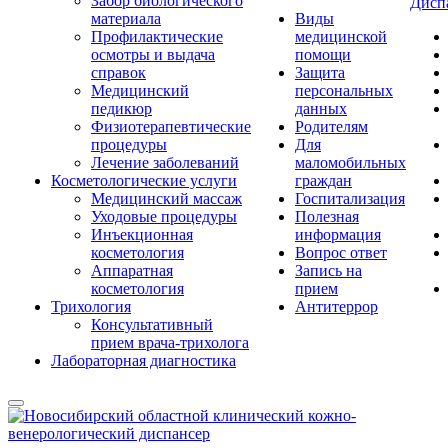
Забор биологического
Дисп
материала
Виды
Профилактические
медицинской
осмотры и выдача
помощи
справок
Защита
Медицинский
персональных
педикюр
данных
Физиотерапевтические
Родителям
процедуры
Для
Лечение заболеваний
маломобильных
Косметологические услуги
граждан
Медицинский массаж
Госпитализация
Уходовые процедуры
Полезная
Инъекционная
информация
косметология
Вопрос ответ
Аппаратная
Запись на
косметология
прием
Трихология
Антитеррор
Консультативный
прием врача-трихолога
Лабораторная диагностика