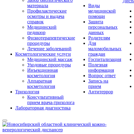
Забор биологического
Дисп
материала
Виды
Профилактические
медицинской
осмотры и выдача
помощи
справок
Защита
Медицинский
персональных
педикюр
данных
Физиотерапевтические
Родителям
процедуры
Для
Лечение заболеваний
маломобильных
Косметологические услуги
граждан
Медицинский массаж
Госпитализация
Уходовые процедуры
Полезная
Инъекционная
информация
косметология
Вопрос ответ
Аппаратная
Запись на
косметология
прием
Трихология
Антитеррор
Консультативный
прием врача-трихолога
Лабораторная диагностика