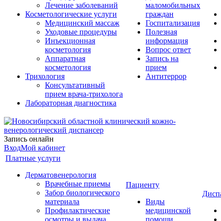
Лечение заболеваний
маломобильных
Косметологические услуги
граждан
Медицинский массаж
Госпитализация
Уходовые процедуры
Полезная
Инъекционная
информация
косметология
Вопрос ответ
Аппаратная
Запись на
косметология
прием
Трихология
Антитеррор
Консультативный
прием врача-трихолога
Лабораторная диагностика
Запись онлайн
Вход
Мой кабинет
Платные услуги
Дерматовенерология
Врачебные приемы
Пациенту
Забор биологического
Дисп
материала
Виды
Профилактические
медицинской
осмотры и выдача
помощи