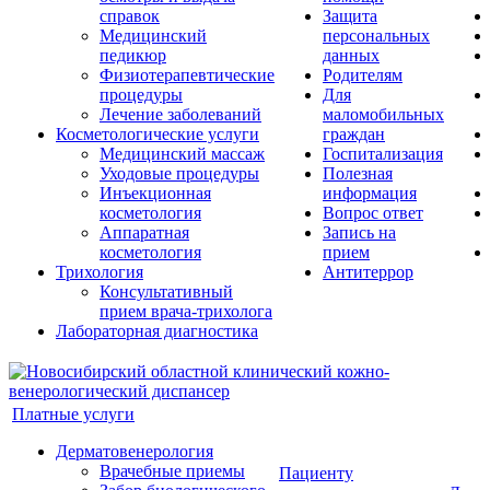
справок
Защита
Медицинский
персональных
педикюр
данных
Физиотерапевтические
Родителям
процедуры
Для
Лечение заболеваний
маломобильных
Косметологические услуги
граждан
Медицинский массаж
Госпитализация
Уходовые процедуры
Полезная
Инъекционная
информация
косметология
Вопрос ответ
Аппаратная
Запись на
косметология
прием
Трихология
Антитеррор
Консультативный
прием врача-трихолога
Лабораторная диагностика
Платные услуги
Дерматовенерология
Врачебные приемы
Пациенту