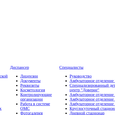
Диспансер
Специалисты
ской
Лицензии
Руководство
Документы
Амбулаторное отделение
Реквизиты
Специализированный де
Косметология
центр "Доверие"
Контролирующие
Амбулаторное отделение
организации
Амбулаторное отделение
Работа в системе
Амбулаторное отделение
х
ОМС
Круглосуточный стацион
Фотогалерея
Дневной стационар