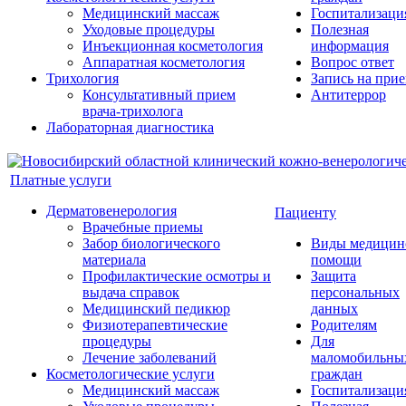
Медицинский массаж
Госпитализаци
Уходовые процедуры
Полезная
Инъекционная косметология
информация
Аппаратная косметология
Вопрос ответ
Трихология
Запись на при
Консультативный прием
Антитеррор
врача-трихолога
Лабораторная диагностика
Платные услуги
Дерматовенерология
Пациенту
Врачебные приемы
Забор биологического
Виды медицин
материала
помощи
Профилактические осмотры и
Защита
выдача справок
персональных
Медицинский педикюр
данных
Физиотерапевтические
Родителям
процедуры
Для
Лечение заболеваний
маломобильны
Косметологические услуги
граждан
Медицинский массаж
Госпитализаци