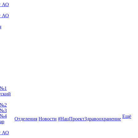
г АО
г АО
я
 №1
тский
 №2
 №3
 №4
Ещё
Отделения
Новости
#НацПроектЗдравоохранение
ар
г АО