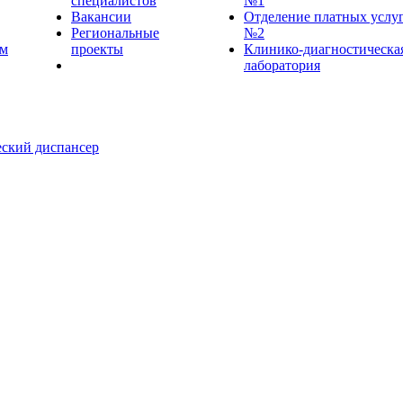
специалистов
№1
Вакансии
Отделение платных услу
Региональные
№2
ем
проекты
Клинико-диагностическа
лаборатория