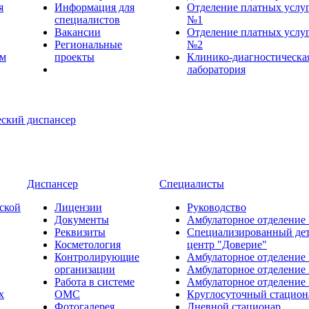
я
Информация для
Отделение платных услу
специалистов
№1
Вакансии
Отделение платных услу
Региональные
№2
ем
проекты
Клинико-диагностическа
лаборатория
Диспансер
Специалисты
ской
Лицензии
Руководство
Документы
Амбулаторное отделение
Реквизиты
Специализированный де
Косметология
центр "Доверие"
Контролирующие
Амбулаторное отделение
организации
Амбулаторное отделение
Работа в системе
Амбулаторное отделение
х
ОМС
Круглосуточный стацион
Фотогалерея
Дневной стационар