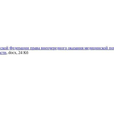
йской Федерации права внеочередного оказания медицинской п
асти
, docx, 24 Кб