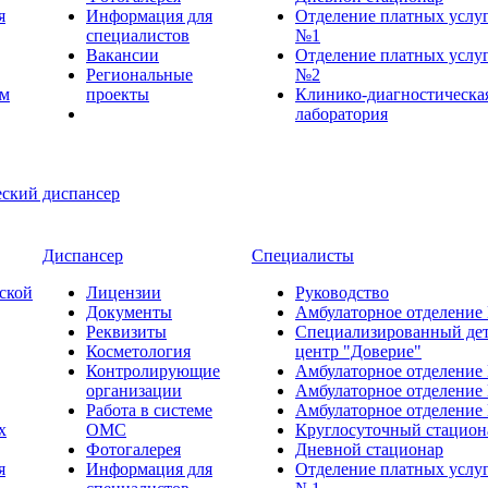
я
Информация для
Отделение платных услу
специалистов
№1
Вакансии
Отделение платных услу
Региональные
№2
ем
проекты
Клинико-диагностическа
лаборатория
Диспансер
Специалисты
ской
Лицензии
Руководство
Документы
Амбулаторное отделение
Реквизиты
Специализированный де
Косметология
центр "Доверие"
Контролирующие
Амбулаторное отделение
организации
Амбулаторное отделение
Работа в системе
Амбулаторное отделение
х
ОМС
Круглосуточный стацион
Фотогалерея
Дневной стационар
я
Информация для
Отделение платных услу