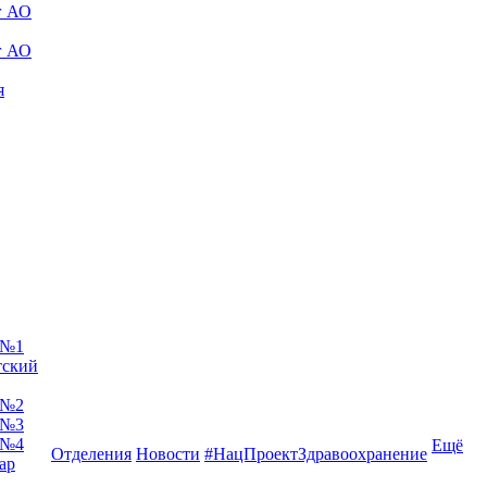
г АО
г АО
я
 №1
тский
 №2
 №3
 №4
Ещё
Отделения
Новости
#НацПроектЗдравоохранение
ар