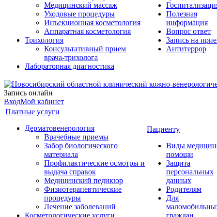
Медицинский массаж
Госпитализаци
Уходовые процедуры
Полезная
Инъекционная косметология
информация
Аппаратная косметология
Вопрос ответ
Трихология
Запись на при
Консультативный прием
Антитеррор
врача-трихолога
Лабораторная диагностика
Запись онлайн
Вход
Мой кабинет
Платные услуги
Дерматовенерология
Пациенту
Врачебные приемы
Забор биологического
Виды медицин
материала
помощи
Профилактические осмотры и
Защита
выдача справок
персональных
Медицинский педикюр
данных
Физиотерапевтические
Родителям
процедуры
Для
Лечение заболеваний
маломобильны
Косметологические услуги
граждан