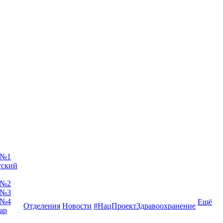
 №1
тский
 №2
 №3
 №4
Ещё
Отделения
Новости
#НацПроектЗдравоохранение
ар