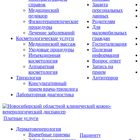
справок
Защита
Медицинский
персональных
педикюр
данных
Физиотерапевтические
Родителям
процедуры
Для
Лечение заболеваний
маломобильных
Косметологические услуги
граждан
Медицинский массаж
Госпитализация
Уходовые процедуры
Полезная
Инъекционная
информация
косметология
Вопрос ответ
Аппаратная
Запись на
косметология
прием
Трихология
Антитеррор
Консультативный
прием врача-трихолога
Лабораторная диагностика
Платные услуги
Дерматовенерология
Врачебные приемы
Пациенту