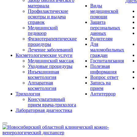
Забор биологического
Дисп
материала
Виды
Профилактические
медицинской
осмотры и выдача
помощи
справок
Защита
Медицинский
персональных
педикюр
данных
Физиотерапевтические
Родителям
процедуры
Для
Лечение заболеваний
маломобильных
Косметологические услуги
граждан
Медицинский массаж
Госпитализация
Уходовые процедуры
Полезная
Инъекционная
информация
косметология
Вопрос ответ
Аппаратная
Запись на
косметология
прием
Трихология
Антитеррор
Консультативный
прием врача-трихолога
Лабораторная диагностика