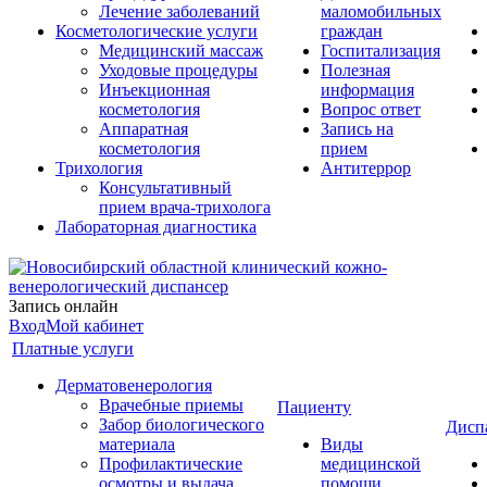
Лечение заболеваний
маломобильных
Косметологические услуги
граждан
Медицинский массаж
Госпитализация
Уходовые процедуры
Полезная
Инъекционная
информация
косметология
Вопрос ответ
Аппаратная
Запись на
косметология
прием
Трихология
Антитеррор
Консультативный
прием врача-трихолога
Лабораторная диагностика
Запись онлайн
Вход
Мой кабинет
Платные услуги
Дерматовенерология
Врачебные приемы
Пациенту
Забор биологического
Дисп
материала
Виды
Профилактические
медицинской
осмотры и выдача
помощи