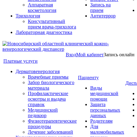
Аппаратная
Запись на
косметология
прием
Трихология
Антитеррор
Консультативный
прием врача-трихолога
Лабораторная диагностика
Вход
Мой кабинет
Запись онлайн
Платные услуги
Дерматовенерология
Врачебные приемы
Пациенту
Забор биологического
Дисп
материала
Виды
Профилактические
медицинской
осмотры и выдача
помощи
справок
Защита
Медицинский
персональных
педикюр
данных
Физиотерапевтические
Родителям
процедуры
Для
Лечение заболеваний
маломобильных