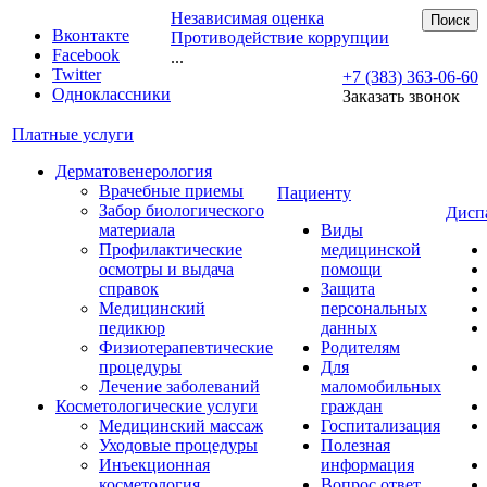
Независимая оценка
Поиск
Вконтакте
Противодействие коррупции
Facebook
...
Twitter
+7 (383) 363-06-60
Одноклассники
Заказать звонок
Платные услуги
Дерматовенерология
Врачебные приемы
Пациенту
Забор биологического
Дисп
материала
Виды
Профилактические
медицинской
осмотры и выдача
помощи
справок
Защита
Медицинский
персональных
педикюр
данных
Физиотерапевтические
Родителям
процедуры
Для
Лечение заболеваний
маломобильных
Косметологические услуги
граждан
Медицинский массаж
Госпитализация
Уходовые процедуры
Полезная
Инъекционная
информация
косметология
Вопрос ответ