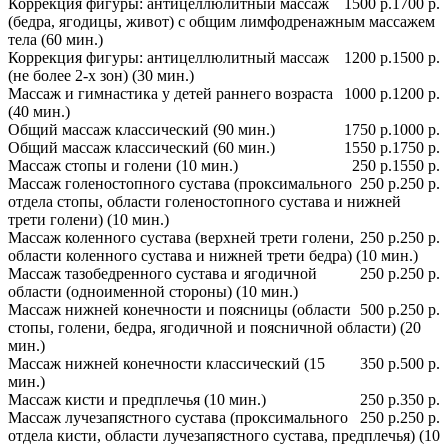
Коррекция фигуры: антицеллюлитный массаж
1500 р.
1700 р.
(бедра, ягодицы, живот) с общим лимфодренажным массажем
тела (60 мин.)
Коррекция фигуры: антицеллюлитный массаж
1200 р.
1500 р.
(не более 2-х зон) (30 мин.)
Массаж и гимнастика у детей раннего возраста
1000 р.
1200 р.
(40 мин.)
Общий массаж классический (90 мин.)
1750 р.
1000 р.
Общий массаж классический (60 мин.)
1550 р.
1750 р.
Массаж стопы и голени (10 мин.)
250 р.
1550 р.
Массаж голеностопного сустава (проксимального
250 р.
250 р.
отдела стопы, области голеностопного сустава и нижней
трети голени) (10 мин.)
Массаж коленного сустава (верхней трети голени,
250 р.
250 р.
области коленного сустава и нижней трети бедра) (10 мин.)
Массаж тазобедренного сустава и ягодичной
250 р.
250 р.
области (одноименной стороны) (10 мин.)
Массаж нижней конечности и поясницы (области
500 р.
250 р.
стопы, голени, бедра, ягодичной и поясничной области) (20
мин.)
Массаж нижней конечности классический (15
350 р.
500 р.
мин.)
Массаж кисти и предплечья (10 мин.)
250 р.
350 р.
Массаж лучезапястного сустава (проксимального
250 р.
250 р.
отдела кисти, области лучезапястного сустава, предплечья) (10