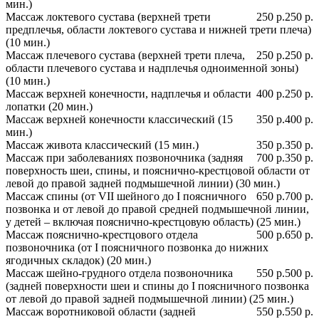
мин.)
Массаж локтевого сустава (верхней трети
250 р.
250 р.
предплечья, области локтевого сустава и нижней трети плеча)
(10 мин.)
Массаж плечевого сустава (верхней трети плеча,
250 р.
250 р.
области плечевого сустава и надплечья одноименной зоны)
(10 мин.)
Массаж верхней конечности, надплечья и области
400 р.
250 р.
лопатки (20 мин.)
Массаж верхней конечности классический (15
350 р.
400 р.
мин.)
Массаж живота классический (15 мин.)
350 р.
350 р.
Массаж при заболеваниях позвоночника (задняя
700 р.
350 р.
поверхность шеи, спины, и пояснично-крестцовой области от
левой до правой задней подмышечной линии) (30 мин.)
Массаж спины (от VII шейного до I поясничного
650 р.
700 р.
позвонка и от левой до правой средней подмышечной линии,
у детей – включая пояснично-крестцовую область) (25 мин.)
Массаж пояснично-крестцового отдела
500 р.
650 р.
позвоночника (от I поясничного позвонка до нижних
ягодичных складок) (20 мин.)
Массаж шейно-грудного отдела позвоночника
550 р.
500 р.
(задней поверхности шеи и спины до I поясничного позвонка
от левой до правой задней подмышечной линии) (25 мин.)
Массаж воротниковой области (задней
550 р.
550 р.