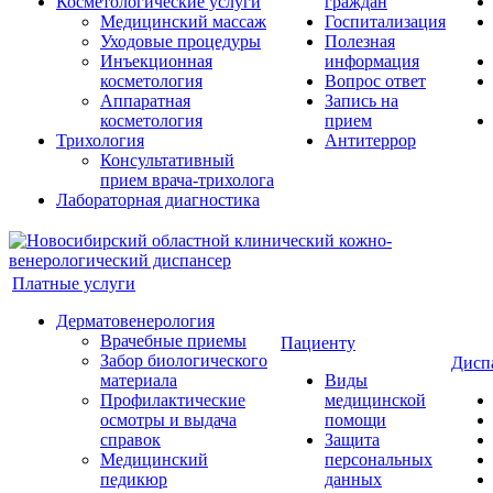
Косметологические услуги
граждан
Медицинский массаж
Госпитализация
Уходовые процедуры
Полезная
Инъекционная
информация
косметология
Вопрос ответ
Аппаратная
Запись на
косметология
прием
Трихология
Антитеррор
Консультативный
прием врача-трихолога
Лабораторная диагностика
Платные услуги
Дерматовенерология
Врачебные приемы
Пациенту
Забор биологического
Дисп
материала
Виды
Профилактические
медицинской
осмотры и выдача
помощи
справок
Защита
Медицинский
персональных
педикюр
данных