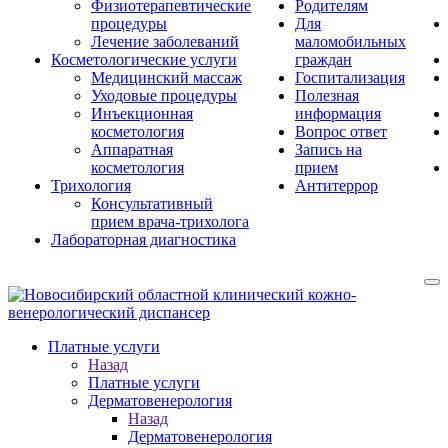
Физиотерапевтические
Родителям
процедуры
Для
Лечение заболеваний
маломобильных
Косметологические услуги
граждан
Медицинский массаж
Госпитализация
Уходовые процедуры
Полезная
Инъекционная
информация
косметология
Вопрос ответ
Аппаратная
Запись на
косметология
прием
Трихология
Антитеррор
Консультативный
прием врача-трихолога
Лабораторная диагностика
Платные услуги
Назад
Платные услуги
Дерматовенерология
Назад
Дерматовенерология