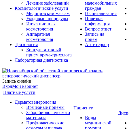
Лечение заболеваний
маломобильных
Косметологические услуги
граждан
Медицинский массаж
Госпитализация
Уходовые процедуры
Полезная
Инъекционная
информация
косметология
Вопрос ответ
Аппаратная
Запись на
косметология
прием
Трихология
Антитеррор
Консультативный
прием врача-трихолога
Лабораторная диагностика
Запись онлайн
Вход
Мой кабинет
Платные услуги
Дерматовенерология
Врачебные приемы
Пациенту
Забор биологического
Дисп
материала
Виды
Профилактические
медицинской
осмотры и выдача
помощи