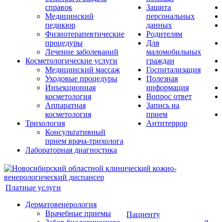
справок
Защита
Медицинский
персональных
педикюр
данных
Физиотерапевтические
Родителям
процедуры
Для
Лечение заболеваний
маломобильных
Косметологические услуги
граждан
Медицинский массаж
Госпитализация
Уходовые процедуры
Полезная
Инъекционная
информация
косметология
Вопрос ответ
Аппаратная
Запись на
косметология
прием
Трихология
Антитеррор
Консультативный
прием врача-трихолога
Лабораторная диагностика
Платные услуги
Дерматовенерология
Врачебные приемы
Пациенту