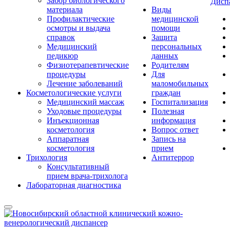
Забор биологического
Дисп
материала
Виды
Профилактические
медицинской
осмотры и выдача
помощи
справок
Защита
Медицинский
персональных
педикюр
данных
Физиотерапевтические
Родителям
процедуры
Для
Лечение заболеваний
маломобильных
Косметологические услуги
граждан
Медицинский массаж
Госпитализация
Уходовые процедуры
Полезная
Инъекционная
информация
косметология
Вопрос ответ
Аппаратная
Запись на
косметология
прием
Трихология
Антитеррор
Консультативный
прием врача-трихолога
Лабораторная диагностика