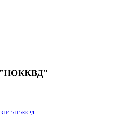
О "НОККВД"
 ГБУЗ НСО НОККВД