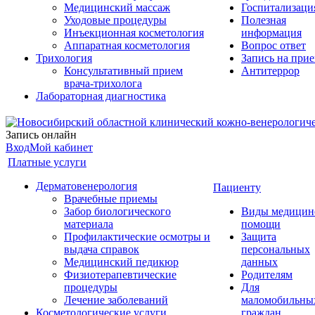
Медицинский массаж
Госпитализаци
Уходовые процедуры
Полезная
Инъекционная косметология
информация
Аппаратная косметология
Вопрос ответ
Трихология
Запись на при
Консультативный прием
Антитеррор
врача-трихолога
Лабораторная диагностика
Запись онлайн
Вход
Мой кабинет
Платные услуги
Дерматовенерология
Пациенту
Врачебные приемы
Забор биологического
Виды медицин
материала
помощи
Профилактические осмотры и
Защита
выдача справок
персональных
Медицинский педикюр
данных
Физиотерапевтические
Родителям
процедуры
Для
Лечение заболеваний
маломобильны
Косметологические услуги
граждан