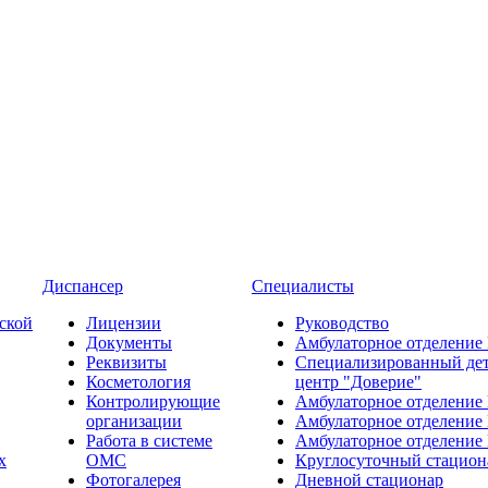
Диспансер
Специалисты
ской
Лицензии
Руководство
Документы
Амбулаторное отделение
Реквизиты
Специализированный де
Косметология
центр "Доверие"
Контролирующие
Амбулаторное отделение
организации
Амбулаторное отделение
Работа в системе
Амбулаторное отделение
х
ОМС
Круглосуточный стацион
Фотогалерея
Дневной стационар