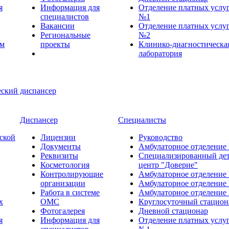
я
Информация для
Отделение платных услу
специалистов
№1
Вакансии
Отделение платных услу
Региональные
№2
ем
проекты
Клинико-диагностическа
лаборатория
Диспансер
Специалисты
ской
Лицензии
Руководство
Документы
Амбулаторное отделение
Реквизиты
Специализированный де
Косметология
центр "Доверие"
Контролирующие
Амбулаторное отделение
организации
Амбулаторное отделение
Работа в системе
Амбулаторное отделение
х
ОМС
Круглосуточный стацион
Фотогалерея
Дневной стационар
я
Информация для
Отделение платных услу