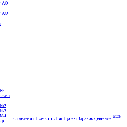
г АО
г АО
я
 №1
тский
 №2
 №3
 №4
Ещё
Отделения
Новости
#НацПроектЗдравоохранение
ар