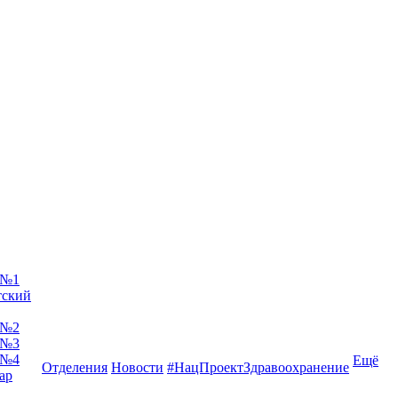
 №1
тский
 №2
 №3
 №4
Ещё
Отделения
Новости
#НацПроектЗдравоохранение
ар