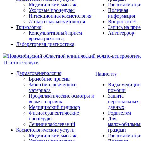
Медицинский массаж
Госпитализаци
Уходовые процедуры
Полезная
Инъекционная косметология
информация
Аппаратная косметология
Вопрос ответ
Трихология
Запись на при
Консультативный прием
Антитеррор
врача-трихолога
Лабораторная диагностика
Платные услуги
Дерматовенерология
Пациенту
Врачебные приемы
Забор биологического
Виды медицин
материала
помощи
Профилактические осмотры и
Защита
выдача справок
персональных
Медицинский педикюр
данных
Физиотерапевтические
Родителям
процедуры
Для
Лечение заболеваний
маломобильны
Косметологические услуги
граждан
Медицинский массаж
Госпитализаци