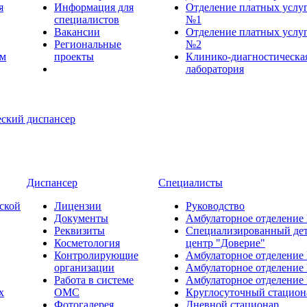
я
Информация для
Отделение платных услу
специалистов
№1
Вакансии
Отделение платных услу
Региональные
№2
ем
проекты
Клинико-диагностическа
лаборатория
Диспансер
Специалисты
ской
Лицензии
Руководство
Документы
Амбулаторное отделение
Реквизиты
Специализированный де
Косметология
центр "Доверие"
Контролирующие
Амбулаторное отделение
организации
Амбулаторное отделение
Работа в системе
Амбулаторное отделение
х
ОМС
Круглосуточный стацион
Фотогалерея
Дневной стационар