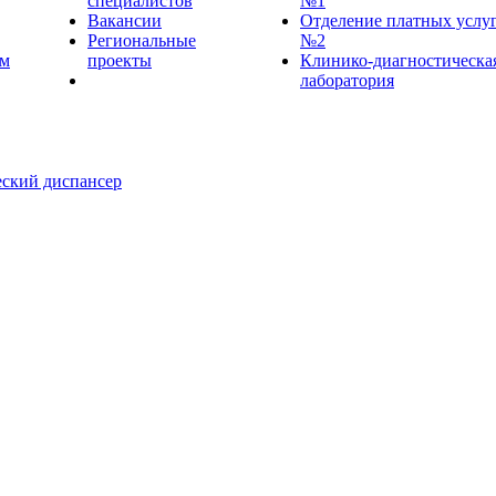
специалистов
№1
Вакансии
Отделение платных услу
Региональные
№2
ем
проекты
Клинико-диагностическа
лаборатория