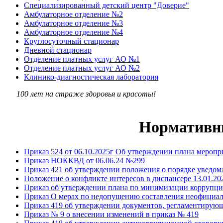
Специализированный детский центр "Доверие"
Амбулаторное отделение №2
Амбулаторное отделение №3
Амбулаторное отделение №4
Круглосуточный стационар
Дневной стационар
Отделение платных услуг АО №1
Отделение платных услуг АО №2
Клинико-диагностическая лаборатория
100 лет на страже здоровья и красоты!
Нормативн
Приказ 524 от 06.10.2025г Об утверждении плана мероп
Приказ НОККВД от 06.06.24 №299
Приказ 421 об утверждении положения о порядке уведом
Положение о конфликте интересов в диспансере 13.01.20
Приказ об утверждении плана по минимизации коррупц
Приказ О мерах по недопущению составления неофициа
Приказ 419 об утверждении документов, регламентирую
Приказ № 9 о внесении изменений в приказ № 419