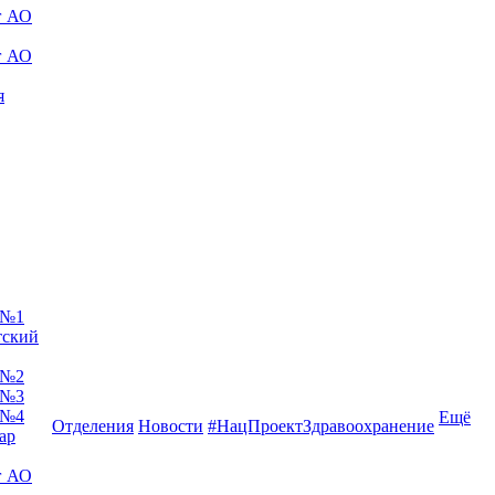
г АО
г АО
я
 №1
тский
 №2
 №3
 №4
Ещё
Отделения
Новости
#НацПроектЗдравоохранение
ар
г АО