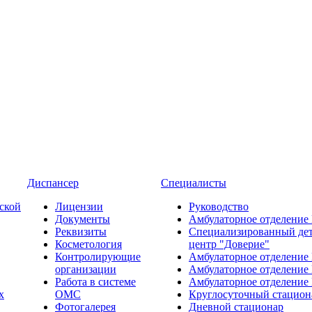
Диспансер
Специалисты
ской
Лицензии
Руководство
Документы
Амбулаторное отделение
Реквизиты
Специализированный де
Косметология
центр "Доверие"
Контролирующие
Амбулаторное отделение
организации
Амбулаторное отделение
Работа в системе
Амбулаторное отделение
х
ОМС
Круглосуточный стацион
Фотогалерея
Дневной стационар