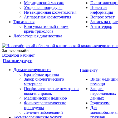
Медицинский массаж
Госпитализаци
Уходовые процедуры
Полезная
Инъекционная косметология
информация
Аппаратная косметология
Вопрос ответ
Трихология
Запись на при
Консультативный прием
Антитеррор
врача-трихолога
Лабораторная диагностика
Запись онлайн
Вход
Мой кабинет
Платные услуги
Дерматовенерология
Пациенту
Врачебные приемы
Забор биологического
Виды медицин
материала
помощи
Профилактические осмотры и
Защита
выдача справок
персональных
Медицинский педикюр
данных
Физиотерапевтические
Родителям
процедуры
Для
Лечение заболеваний
маломобильны
Косметологические услуги
граждан