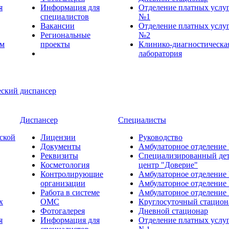
я
Информация для
Отделение платных услу
специалистов
№1
Вакансии
Отделение платных услу
Региональные
№2
ем
проекты
Клинико-диагностическа
лаборатория
Диспансер
Специалисты
ской
Лицензии
Руководство
Документы
Амбулаторное отделение
Реквизиты
Специализированный де
Косметология
центр "Доверие"
Контролирующие
Амбулаторное отделение
организации
Амбулаторное отделение
Работа в системе
Амбулаторное отделение
х
ОМС
Круглосуточный стацион
Фотогалерея
Дневной стационар
я
Информация для
Отделение платных услу