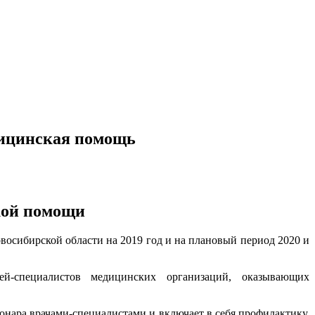
дицинская помощь
кой помощи
осибирской области на 2019 год и на плановый период 2020 и
чей-специалистов медицинских организаций, оказывающих
онара врачами-специалистами и включает в себя профилактику,