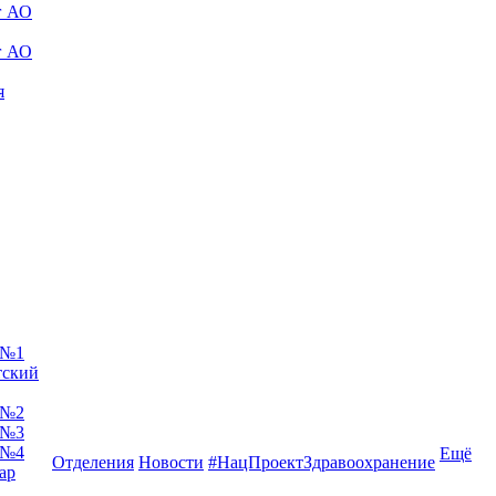
г АО
г АО
я
 №1
тский
 №2
 №3
 №4
Ещё
Отделения
Новости
#НацПроектЗдравоохранение
ар