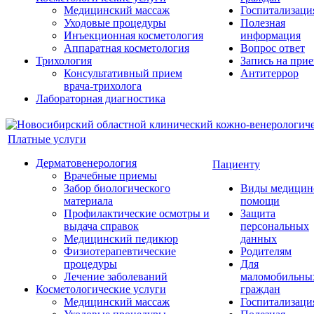
Медицинский массаж
Госпитализаци
Уходовые процедуры
Полезная
Инъекционная косметология
информация
Аппаратная косметология
Вопрос ответ
Трихология
Запись на при
Консультативный прием
Антитеррор
врача-трихолога
Лабораторная диагностика
Платные услуги
Дерматовенерология
Пациенту
Врачебные приемы
Забор биологического
Виды медицин
материала
помощи
Профилактические осмотры и
Защита
выдача справок
персональных
Медицинский педикюр
данных
Физиотерапевтические
Родителям
процедуры
Для
Лечение заболеваний
маломобильны
Косметологические услуги
граждан
Медицинский массаж
Госпитализаци