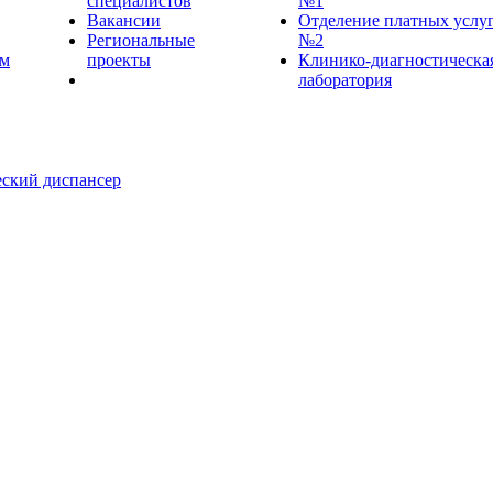
специалистов
№1
Вакансии
Отделение платных услу
Региональные
№2
ем
проекты
Клинико-диагностическа
лаборатория