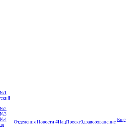
 №1
тский
 №2
 №3
 №4
Ещё
Отделения
Новости
#НацПроектЗдравоохранение
ар