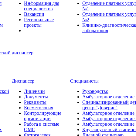
я
Информация для
Отделение платных услу
специалистов
№1
Вакансии
Отделение платных услу
Региональные
№2
ем
проекты
Клинико-диагностическа
лаборатория
Диспансер
Специалисты
ской
Лицензии
Руководство
Документы
Амбулаторное отделение
Реквизиты
Специализированный де
Косметология
центр "Доверие"
Контролирующие
Амбулаторное отделение
организации
Амбулаторное отделение
Работа в системе
Амбулаторное отделение
х
ОМС
Круглосуточный стацион
Фотогалерея
Дневной стационар