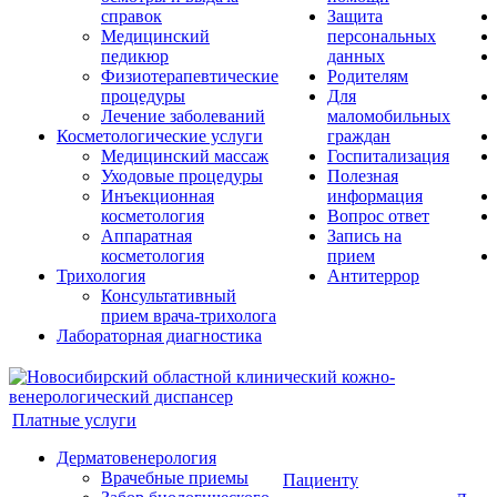
справок
Защита
Медицинский
персональных
педикюр
данных
Физиотерапевтические
Родителям
процедуры
Для
Лечение заболеваний
маломобильных
Косметологические услуги
граждан
Медицинский массаж
Госпитализация
Уходовые процедуры
Полезная
Инъекционная
информация
косметология
Вопрос ответ
Аппаратная
Запись на
косметология
прием
Трихология
Антитеррор
Консультативный
прием врача-трихолога
Лабораторная диагностика
Платные услуги
Дерматовенерология
Врачебные приемы
Пациенту