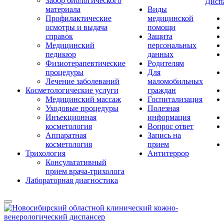
Забор биологического
Дисп
материала
Виды
Профилактические
медицинской
осмотры и выдача
помощи
справок
Защита
Медицинский
персональных
педикюр
данных
Физиотерапевтические
Родителям
процедуры
Для
Лечение заболеваний
маломобильных
Косметологические услуги
граждан
Медицинский массаж
Госпитализация
Уходовые процедуры
Полезная
Инъекционная
информация
косметология
Вопрос ответ
Аппаратная
Запись на
косметология
прием
Трихология
Антитеррор
Консультативный
прием врача-трихолога
Лабораторная диагностика