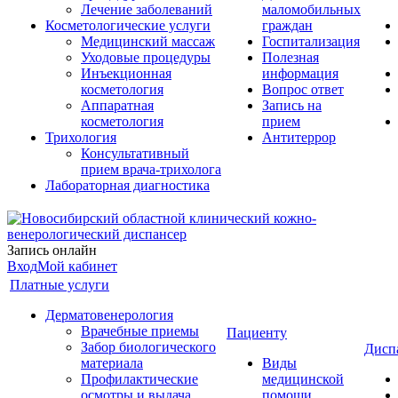
Лечение заболеваний
маломобильных
Косметологические услуги
граждан
Медицинский массаж
Госпитализация
Уходовые процедуры
Полезная
Инъекционная
информация
косметология
Вопрос ответ
Аппаратная
Запись на
косметология
прием
Трихология
Антитеррор
Консультативный
прием врача-трихолога
Лабораторная диагностика
Запись онлайн
Вход
Мой кабинет
Платные услуги
Дерматовенерология
Врачебные приемы
Пациенту
Забор биологического
Дисп
материала
Виды
Профилактические
медицинской
осмотры и выдача
помощи