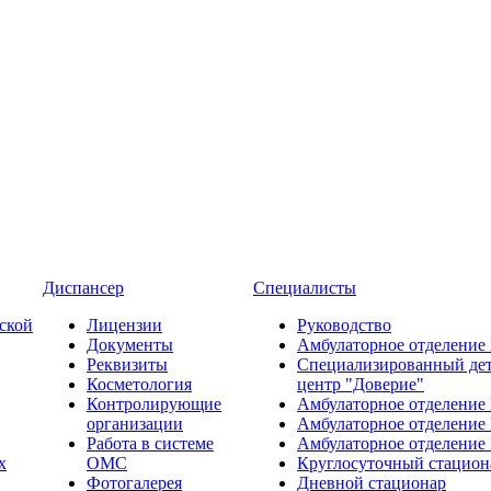
Диспансер
Специалисты
ской
Лицензии
Руководство
Документы
Амбулаторное отделение
Реквизиты
Специализированный де
Косметология
центр "Доверие"
Контролирующие
Амбулаторное отделение
организации
Амбулаторное отделение
Работа в системе
Амбулаторное отделение
х
ОМС
Круглосуточный стацион
Фотогалерея
Дневной стационар