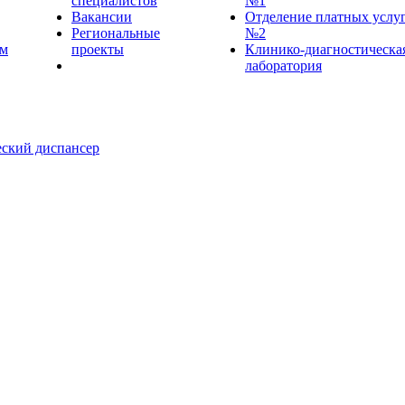
специалистов
№1
Вакансии
Отделение платных услу
Региональные
№2
ем
проекты
Клинико-диагностическа
лаборатория