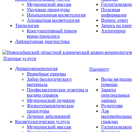
Медицинский массаж
Госпитализаци
Уходовые процедуры
Полезная
Инъекционная косметология
информация
Аппаратная косметология
Вопрос ответ
Трихология
Запись на при
Консультативный прием
Антитеррор
врача-трихолога
Лабораторная диагностика
Платные услуги
Дерматовенерология
Пациенту
Врачебные приемы
Забор биологического
Виды медицин
материала
помощи
Профилактические осмотры и
Защита
выдача справок
персональных
Медицинский педикюр
данных
Физиотерапевтические
Родителям
процедуры
Для
Лечение заболеваний
маломобильны
Косметологические услуги
граждан
Медицинский массаж
Госпитализаци