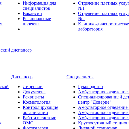
я
Информация для
Отделение платных услу
специалистов
№1
Вакансии
Отделение платных услу
Региональные
№2
ем
проекты
Клинико-диагностическа
лаборатория
Диспансер
Специалисты
ской
Лицензии
Руководство
Документы
Амбулаторное отделение
Реквизиты
Специализированный де
Косметология
центр "Доверие"
Контролирующие
Амбулаторное отделение
организации
Амбулаторное отделение
Работа в системе
Амбулаторное отделение
х
ОМС
Круглосуточный стацион
Фотогалерея
Дневной стационар