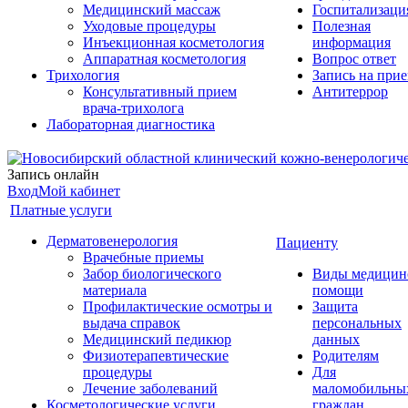
Медицинский массаж
Госпитализаци
Уходовые процедуры
Полезная
Инъекционная косметология
информация
Аппаратная косметология
Вопрос ответ
Трихология
Запись на при
Консультативный прием
Антитеррор
врача-трихолога
Лабораторная диагностика
Запись онлайн
Вход
Мой кабинет
Платные услуги
Дерматовенерология
Пациенту
Врачебные приемы
Забор биологического
Виды медицин
материала
помощи
Профилактические осмотры и
Защита
выдача справок
персональных
Медицинский педикюр
данных
Физиотерапевтические
Родителям
процедуры
Для
Лечение заболеваний
маломобильны
Косметологические услуги
граждан