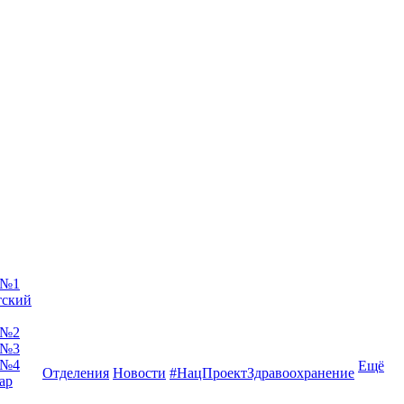
 №1
тский
 №2
 №3
 №4
Ещё
Отделения
Новости
#НацПроектЗдравоохранение
ар