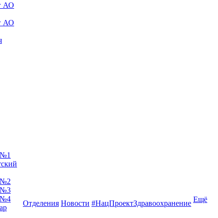
г АО
г АО
я
 №1
тский
 №2
 №3
 №4
Ещё
Отделения
Новости
#НацПроектЗдравоохранение
ар