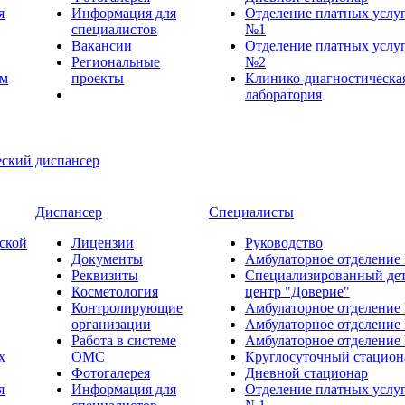
я
Информация для
Отделение платных услу
специалистов
№1
Вакансии
Отделение платных услу
Региональные
№2
ем
проекты
Клинико-диагностическа
лаборатория
Диспансер
Специалисты
ской
Лицензии
Руководство
Документы
Амбулаторное отделение
Реквизиты
Специализированный де
Косметология
центр "Доверие"
Контролирующие
Амбулаторное отделение
организации
Амбулаторное отделение
Работа в системе
Амбулаторное отделение
х
ОМС
Круглосуточный стацион
Фотогалерея
Дневной стационар
я
Информация для
Отделение платных услу