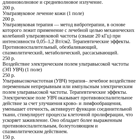
длинноволновое и средневолновое излучение.
200 р.
Ультразвуковое лечение кожи (1 поле)
200 р.
Ультразвуковая терапия — метод вибротерапии, в основе
которого лежит применение с лечебной целью механических
колебаний ультразвуковой частоты (свыше 20 кГц) при
интенсивности 0,05–1,2 Вт/см2. Терапевтические эффекты.
Противовоспалительный, обезбаливающий,
спазмолитический, метаболический, рассасывающий.
250 р.
Воздействие электрическим полем ультравысокой частоты
(ЭП УВЧ) (1 поле)
250 р.
Ультравысокочастотная (УВЧ) терапия– лечебное воздействие
переменным непрерывным или импульсным электрическим
полем ультравысокой частоты. Терапевтические эффекты.
Электрическое поле УВЧ оказывает противовоспалительное
действие за счет улучшения крово- и лимфообращения,
уменьшает отечность, активирует функции соединительной
ткани, стимулирует процессы клеточной пролиферации, что
ускоряет заживление. Оно обладает более выраженным
противовоспалительным, болеутоляющим и
спазмолитическим действием.
150 р.