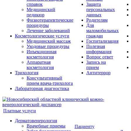
справок
Защита
Медицинский
персональных
педикюр
данных
Физиотерапевтические
Родителям
процедуры
Для
Лечение заболеваний
маломобильных
Косметологические услуги
граждан
Медицинский массаж
Госпитализация
Уходовые процедуры
Полезная
Инъекционная
информация
косметология
Вопрос ответ
Аппаратная
Запись на
косметология
прием
Трихология
Антитеррор
Консультативный
прием врача-трихолога
Лабораторная диагностика
Платные услуги
Дерматовенерология
Врачебные приемы
Пациенту