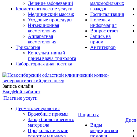
Лечение заболеваний
маломобильных
Косметологические услуги
граждан
Медицинский массаж
Госпитализация
Уходовые процедуры
Полезная
Инъекционная
информация
косметология
Вопрос ответ
Аппаратная
Запись на
косметология
прием
Трихология
Антитеррор
Консультативный
прием врача-трихолога
Лабораторная диагностика
Запись онлайн
Вход
Мой кабинет
Платные услуги
Дерматовенерология
Врачебные приемы
Пациенту
Забор биологического
Дисп
материала
Виды
Профилактические
медицинской
осмотры и выдача
помощи