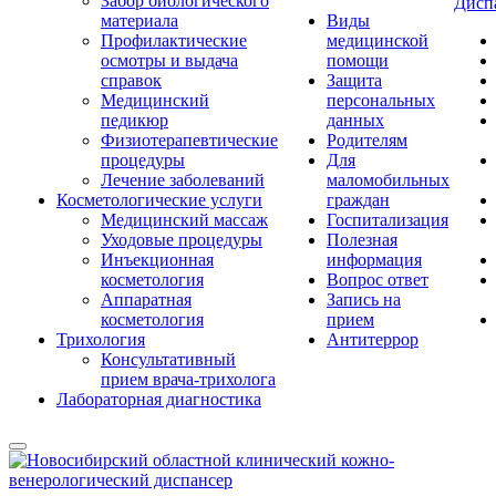
Забор биологического
Дисп
материала
Виды
Профилактические
медицинской
осмотры и выдача
помощи
справок
Защита
Медицинский
персональных
педикюр
данных
Физиотерапевтические
Родителям
процедуры
Для
Лечение заболеваний
маломобильных
Косметологические услуги
граждан
Медицинский массаж
Госпитализация
Уходовые процедуры
Полезная
Инъекционная
информация
косметология
Вопрос ответ
Аппаратная
Запись на
косметология
прием
Трихология
Антитеррор
Консультативный
прием врача-трихолога
Лабораторная диагностика