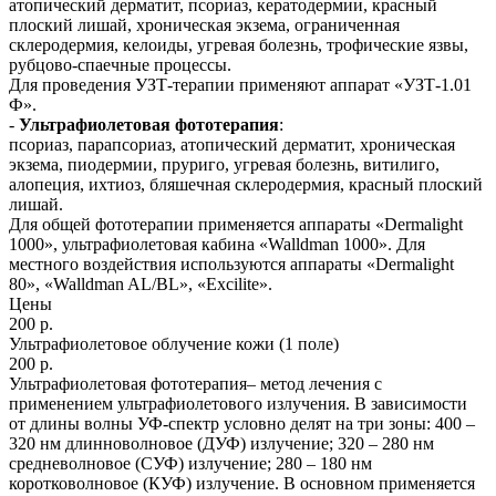
атопический дерматит, псориаз, кератодермии, красный
плоский лишай, хроническая экзема, ограниченная
склеродермия, келоиды, угревая болезнь, трофические язвы,
рубцово-спаечные процессы.
Для проведения УЗТ-терапии применяют аппарат «УЗТ-1.01
Ф».
-
Ультрафиолетовая фототерапия
:
псориаз, парапсориаз, атопический дерматит, хроническая
экзема, пиодермии, пруриго, угревая болезнь, витилиго,
алопеция, ихтиоз, бляшечная склеродермия, красный плоский
лишай.
Для общей фототерапии применяется аппараты «Dermalight
1000», ультрафиолетовая кабина «Walldman 1000». Для
местного воздействия используются аппараты «Dermalight
80», «Walldman AL/BL», «Excilite».
Цены
200 р.
Ультрафиолетовое облучение кожи (1 поле)
200 р.
Ультрафиолетовая фототерапия– метод лечения с
применением ультрафиолетового излучения. В зависимости
от длины волны УФ-спектр условно делят на три зоны: 400 –
320 нм длинноволновое (ДУФ) излучение; 320 – 280 нм
средневолновое (СУФ) излучение; 280 – 180 нм
коротковолновое (КУФ) излучение. В основном применяется