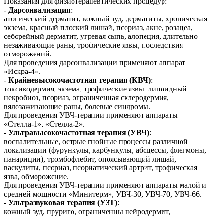
Показания для физиотерапевтических процедур:
-
Дарсонвализация
:
атопический дерматит, кожный зуд, дерматиты, хроническая
экзема, красный плоский лишай, псориаз, акне, розацеа,
себорейный дерматит, угревая сыпь, алопеция, длительно
незаживающие раны, трофические язвы, последствия
отморожений.
Для проведения дарсонвализации применяют аппарат
«Искра-4».
-
Крайневысокочастотная терапия (КВЧ)
:
токсикодермия, экзема, трофические язвы, липоидный
некробиоз, псориаз, ограниченная склеродермия,
вялозаживающие раны, болевые синдромы.
Для проведения УВЧ-терапии применяют аппараты
«Стелла-1», «Стелла-2».
-
Ультравысокочастотная терапия (УВЧ)
:
воспалительные, острые гнойные процессы различной
локализации (фурункулы, карбункулы, абсцессы, флегмоны,
панариции), тромбофлебит, опоясывающий лишай,
васкулиты, псориаз, псориатический артрит, трофическая
язва, обморожение.
Для проведения УВЧ-терапии применяют аппараты малой и
средней мощности «Минитерм», УВЧ-30, УВЧ-70, УВЧ-66.
-
Ультразвуковая терапия (УЗТ)
:
кожный зуд, пруриго, ограниченны нейродермит,