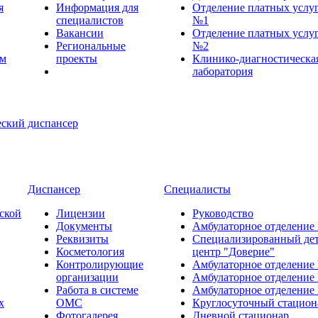
я
Информация для
Отделение платных услу
специалистов
№1
Вакансии
Отделение платных услу
Региональные
№2
ем
проекты
Клинико-диагностическа
лаборатория
Диспансер
Специалисты
ской
Лицензии
Руководство
Документы
Амбулаторное отделение
Реквизиты
Специализированный де
Косметология
центр "Доверие"
Контролирующие
Амбулаторное отделение
организации
Амбулаторное отделение
Работа в системе
Амбулаторное отделение
х
ОМС
Круглосуточный стацион
Фотогалерея
Дневной стационар