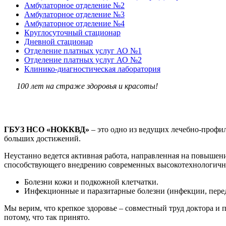
Амбулаторное отделение №2
Амбулаторное отделение №3
Амбулаторное отделение №4
Круглосуточный стационар
Дневной стационар
Отделение платных услуг АО №1
Отделение платных услуг АО №2
Клинико-диагностическая лаборатория
100 лет на страже здоровья и красоты!
ГБУЗ НСО «НОККВД»
– это одно из ведущих лечебно-профил
больших достижений.
Неустанно ведется активная работа, направленная на повышени
способствующего внедрению современных высокотехнологичны
Болезни кожи и подкожной клетчатки.
Инфекционные и паразитарные болезни (инфекции, пере
Мы верим, что крепкое здоровье – совместный труд доктора и
потому, что так принято.