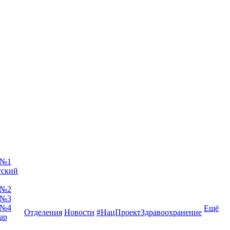
 №1
тский
 №2
 №3
 №4
Ещё
Отделения
Новости
#НацПроектЗдравоохранение
ар