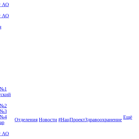
г АО
г АО
я
 №1
тский
 №2
 №3
 №4
Ещё
Отделения
Новости
#НацПроектЗдравоохранение
ар
г АО