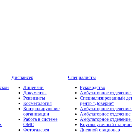
Диспансер
Специалисты
ской
Лицензии
Руководство
Документы
Амбулаторное отделение
Реквизиты
Специализированный де
Косметология
центр "Доверие"
Контролирующие
Амбулаторное отделение
организации
Амбулаторное отделение
Работа в системе
Амбулаторное отделение
х
ОМС
Круглосуточный стацион
Фотогалерея
Дневной стационар