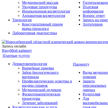
Медицинский массаж
Госпитализаци
Уходовые процедуры
Полезная
Инъекционная косметология
информация
Аппаратная косметология
Вопрос ответ
Трихология
Запись на при
Консультативный прием
Антитеррор
врача-трихолога
Лабораторная диагностика
Запись онлайн
Вход
Мой кабинет
Платные услуги
Дерматовенерология
Пациенту
Врачебные приемы
Забор биологического
Виды медицин
материала
помощи
Профилактические осмотры и
Защита
выдача справок
персональных
Медицинский педикюр
данных
Физиотерапевтические
Родителям
процедуры
Для
Лечение заболеваний
маломобильны
Косметологические услуги
граждан