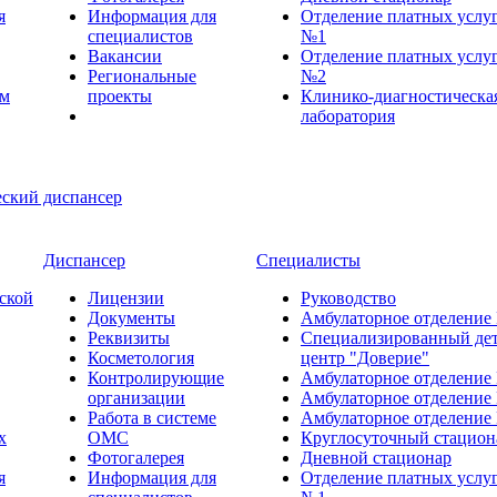
я
Информация для
Отделение платных услу
специалистов
№1
Вакансии
Отделение платных услу
Региональные
№2
ем
проекты
Клинико-диагностическа
лаборатория
Диспансер
Специалисты
ской
Лицензии
Руководство
Документы
Амбулаторное отделение
Реквизиты
Специализированный де
Косметология
центр "Доверие"
Контролирующие
Амбулаторное отделение
организации
Амбулаторное отделение
Работа в системе
Амбулаторное отделение
х
ОМС
Круглосуточный стацион
Фотогалерея
Дневной стационар
я
Информация для
Отделение платных услу