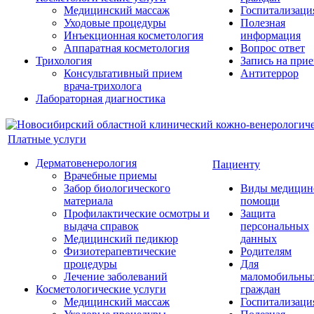
Медицинский массаж
Госпитализаци
Уходовые процедуры
Полезная
Инъекционная косметология
информация
Аппаратная косметология
Вопрос ответ
Трихология
Запись на при
Консультативный прием
Антитеррор
врача-трихолога
Лабораторная диагностика
Платные услуги
Дерматовенерология
Пациенту
Врачебные приемы
Забор биологического
Виды медицин
материала
помощи
Профилактические осмотры и
Защита
выдача справок
персональных
Медицинский педикюр
данных
Физиотерапевтические
Родителям
процедуры
Для
Лечение заболеваний
маломобильны
Косметологические услуги
граждан
Медицинский массаж
Госпитализаци