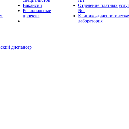
специалистов
№1
Вакансии
Отделение платных услу
Региональные
№2
ем
проекты
Клинико-диагностическа
лаборатория