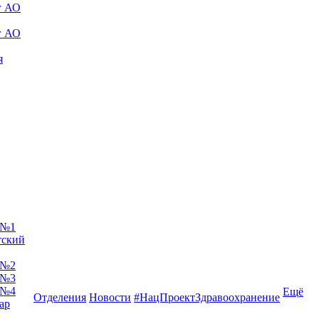
г АО
г АО
я
 №1
тский
 №2
 №3
 №4
Ещё
Отделения
Новости
#НацПроектЗдравоохранение
ар