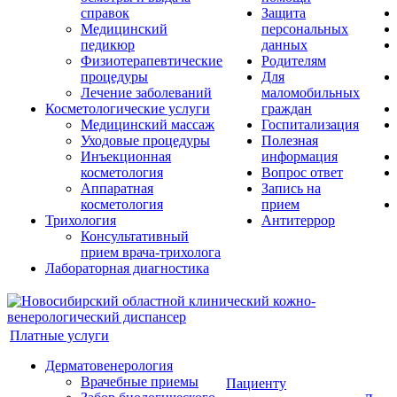
справок
Защита
Медицинский
персональных
педикюр
данных
Физиотерапевтические
Родителям
процедуры
Для
Лечение заболеваний
маломобильных
Косметологические услуги
граждан
Медицинский массаж
Госпитализация
Уходовые процедуры
Полезная
Инъекционная
информация
косметология
Вопрос ответ
Аппаратная
Запись на
косметология
прием
Трихология
Антитеррор
Консультативный
прием врача-трихолога
Лабораторная диагностика
Платные услуги
Дерматовенерология
Врачебные приемы
Пациенту