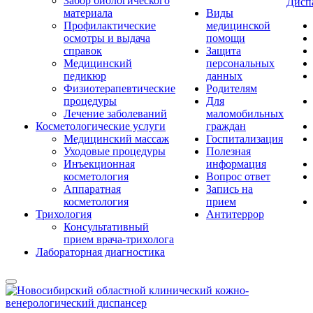
Забор биологического
Дисп
материала
Виды
Профилактические
медицинской
осмотры и выдача
помощи
справок
Защита
Медицинский
персональных
педикюр
данных
Физиотерапевтические
Родителям
процедуры
Для
Лечение заболеваний
маломобильных
Косметологические услуги
граждан
Медицинский массаж
Госпитализация
Уходовые процедуры
Полезная
Инъекционная
информация
косметология
Вопрос ответ
Аппаратная
Запись на
косметология
прием
Трихология
Антитеррор
Консультативный
прием врача-трихолога
Лабораторная диагностика