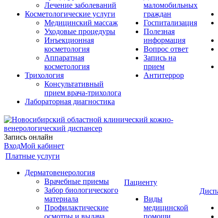
Лечение заболеваний
маломобильных
Косметологические услуги
граждан
Медицинский массаж
Госпитализация
Уходовые процедуры
Полезная
Инъекционная
информация
косметология
Вопрос ответ
Аппаратная
Запись на
косметология
прием
Трихология
Антитеррор
Консультативный
прием врача-трихолога
Лабораторная диагностика
Запись онлайн
Вход
Мой кабинет
Платные услуги
Дерматовенерология
Врачебные приемы
Пациенту
Забор биологического
Дисп
материала
Виды
Профилактические
медицинской
осмотры и выдача
помощи