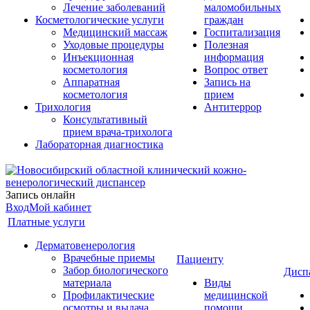
Лечение заболеваний
маломобильных
Косметологические услуги
граждан
Медицинский массаж
Госпитализация
Уходовые процедуры
Полезная
Инъекционная
информация
косметология
Вопрос ответ
Аппаратная
Запись на
косметология
прием
Трихология
Антитеррор
Консультативный
прием врача-трихолога
Лабораторная диагностика
Запись онлайн
Вход
Мой кабинет
Платные услуги
Дерматовенерология
Врачебные приемы
Пациенту
Забор биологического
Дисп
материала
Виды
Профилактические
медицинской
осмотры и выдача
помощи