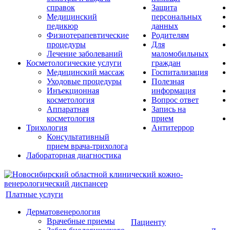
справок
Защита
Медицинский
персональных
педикюр
данных
Физиотерапевтические
Родителям
процедуры
Для
Лечение заболеваний
маломобильных
Косметологические услуги
граждан
Медицинский массаж
Госпитализация
Уходовые процедуры
Полезная
Инъекционная
информация
косметология
Вопрос ответ
Аппаратная
Запись на
косметология
прием
Трихология
Антитеррор
Консультативный
прием врача-трихолога
Лабораторная диагностика
Платные услуги
Дерматовенерология
Врачебные приемы
Пациенту