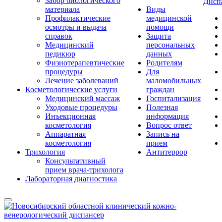
Забор биологического
Дисп
материала
Виды
Профилактические
медицинской
осмотры и выдача
помощи
справок
Защита
Медицинский
персональных
педикюр
данных
Физиотерапевтические
Родителям
процедуры
Для
Лечение заболеваний
маломобильных
Косметологические услуги
граждан
Медицинский массаж
Госпитализация
Уходовые процедуры
Полезная
Инъекционная
информация
косметология
Вопрос ответ
Аппаратная
Запись на
косметология
прием
Трихология
Антитеррор
Консультативный
прием врача-трихолога
Лабораторная диагностика