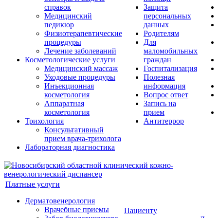
справок
Защита
Медицинский
персональных
педикюр
данных
Физиотерапевтические
Родителям
процедуры
Для
Лечение заболеваний
маломобильных
Косметологические услуги
граждан
Медицинский массаж
Госпитализация
Уходовые процедуры
Полезная
Инъекционная
информация
косметология
Вопрос ответ
Аппаратная
Запись на
косметология
прием
Трихология
Антитеррор
Консультативный
прием врача-трихолога
Лабораторная диагностика
Платные услуги
Дерматовенерология
Врачебные приемы
Пациенту