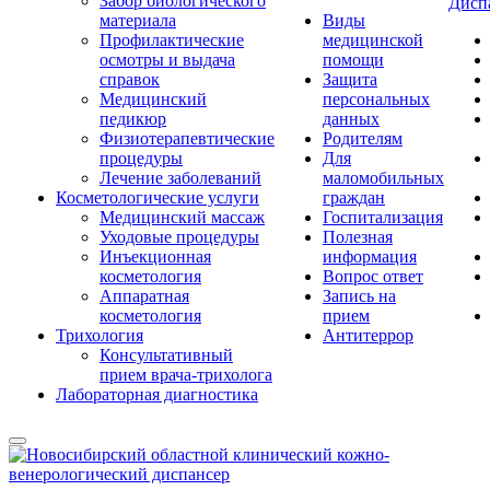
Забор биологического
Дисп
материала
Виды
Профилактические
медицинской
осмотры и выдача
помощи
справок
Защита
Медицинский
персональных
педикюр
данных
Физиотерапевтические
Родителям
процедуры
Для
Лечение заболеваний
маломобильных
Косметологические услуги
граждан
Медицинский массаж
Госпитализация
Уходовые процедуры
Полезная
Инъекционная
информация
косметология
Вопрос ответ
Аппаратная
Запись на
косметология
прием
Трихология
Антитеррор
Консультативный
прием врача-трихолога
Лабораторная диагностика