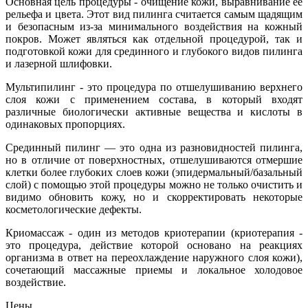
Основная цель процедуры - очищение кожи, выравнивание ее
рельефа и цвета. Этот вид пилинга считается самым щадящим
и безопасным из-за минимального воздействия на кожный
покров. Может являться как отдельной процедурой, так и
подготовкой кожи для срединного и глубокого видов пилинга
и лазерной шлифовки.
Мультипилинг - это процедура по отшелушиванию верхнего
слоя кожи с применением состава, в который входят
различные биологически активные вещества и кислоты в
одинаковых пропорциях.
Срединный пилинг — это одна из разновидностей пилинга,
но в отличие от поверхностных, отшелушиваются отмершие
клетки более глубоких слоев кожи (эпидермальный/базальный
слой) с помощью этой процедуры можно не только очистить и
видимо обновить кожу, но и скорректировать некоторые
косметологические дефекты.
Криомассаж - один из методов криотерапии (криотерапия -
это процедура, действие которой основано на реакциях
организма в ответ на переохлаждение наружного слоя кожи),
сочетающий массажные приемы и локальное холодовое
воздействие.
Цены