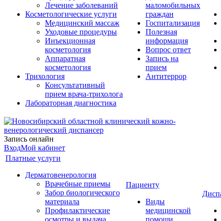
Лечение заболеваний
маломобильных
Косметологические услуги
граждан
Медицинский массаж
Госпитализация
Уходовые процедуры
Полезная
Инъекционная
информация
косметология
Вопрос ответ
Аппаратная
Запись на
косметология
прием
Трихология
Антитеррор
Консультативный
прием врача-трихолога
Лабораторная диагностика
Запись онлайн
Вход
Мой кабинет
Платные услуги
Дерматовенерология
Врачебные приемы
Пациенту
Забор биологического
Дисп
материала
Виды
Профилактические
медицинской
осмотры и выдача
помощи