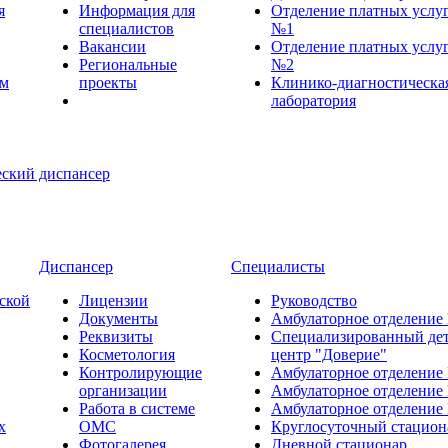
я
Информация для
Отделение платных услу
специалистов
№1
Вакансии
Отделение платных услу
Региональные
№2
ем
проекты
Клинико-диагностическа
лаборатория
Диспансер
Специалисты
ской
Лицензии
Руководство
Документы
Амбулаторное отделение
Реквизиты
Специализированный де
Косметология
центр "Доверие"
Контролирующие
Амбулаторное отделение
организации
Амбулаторное отделение
Работа в системе
Амбулаторное отделение
х
ОМС
Круглосуточный стацион
Фотогалерея
Дневной стационар