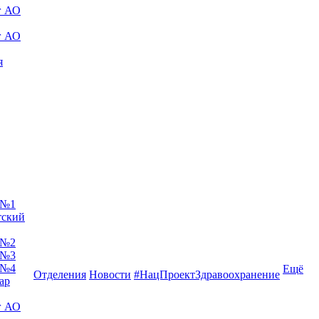
г АО
г АО
я
 №1
тский
 №2
 №3
 №4
Ещё
Отделения
Новости
#НацПроектЗдравоохранение
ар
г АО