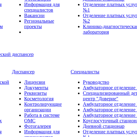
я
Информация для
Отделение платных услу
специалистов
№1
Вакансии
Отделение платных услу
Региональные
№2
ем
проекты
Клинико-диагностическа
лаборатория
Диспансер
Специалисты
ской
Лицензии
Руководство
Документы
Амбулаторное отделение
Реквизиты
Специализированный де
Косметология
центр "Доверие"
Контролирующие
Амбулаторное отделение
организации
Амбулаторное отделение
Работа в системе
Амбулаторное отделение
х
ОМС
Круглосуточный стацион
Фотогалерея
Дневной стационар
я
Информация для
Отделение платных услу