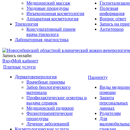
Медицинский массаж
Госпитализаци
Уходовые процедуры
Полезная
Инъекционная косметология
информация
Аппаратная косметология
Вопрос ответ
Трихология
Запись на при
Консультативный прием
Антитеррор
врача-трихолога
Лабораторная диагностика
Запись онлайн
Вход
Мой кабинет
Платные услуги
Дерматовенерология
Пациенту
Врачебные приемы
Забор биологического
Виды медицин
материала
помощи
Профилактические осмотры и
Защита
выдача справок
персональных
Медицинский педикюр
данных
Физиотерапевтические
Родителям
процедуры
Для
Лечение заболеваний
маломобильны
Косметологические услуги
граждан