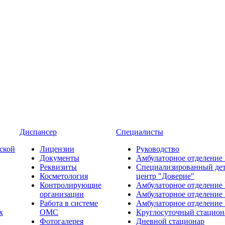
Диспансер
Специалисты
ской
Лицензии
Руководство
Документы
Амбулаторное отделение
Реквизиты
Специализированный де
Косметология
центр "Доверие"
Контролирующие
Амбулаторное отделение
организации
Амбулаторное отделение
Работа в системе
Амбулаторное отделение
х
ОМС
Круглосуточный стацион
Фотогалерея
Дневной стационар