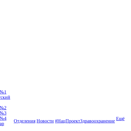
 №1
тский
 №2
 №3
 №4
Ещё
Отделения
Новости
#НацПроектЗдравоохранение
ар