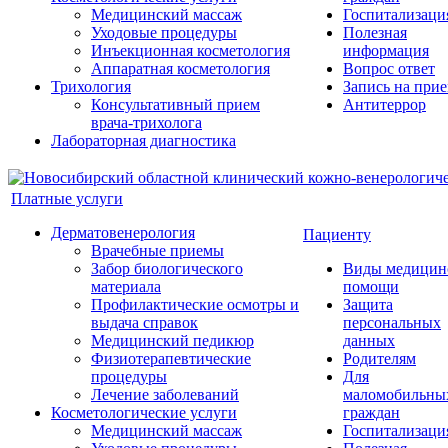
Медицинский массаж
Госпитализаци
Уходовые процедуры
Полезная
Инъекционная косметология
информация
Аппаратная косметология
Вопрос ответ
Трихология
Запись на при
Консультативный прием
Антитеррор
врача-трихолога
Лабораторная диагностика
Платные услуги
Дерматовенерология
Пациенту
Врачебные приемы
Забор биологического
Виды медицин
материала
помощи
Профилактические осмотры и
Защита
выдача справок
персональных
Медицинский педикюр
данных
Физиотерапевтические
Родителям
процедуры
Для
Лечение заболеваний
маломобильны
Косметологические услуги
граждан
Медицинский массаж
Госпитализаци