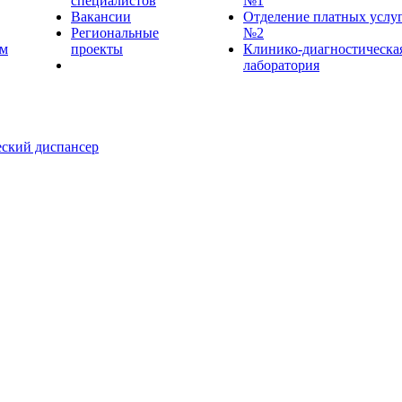
специалистов
№1
Вакансии
Отделение платных услу
Региональные
№2
ем
проекты
Клинико-диагностическа
лаборатория