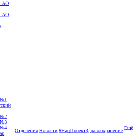
г АО
г АО
я
 №1
тский
 №2
 №3
 №4
Ещё
Отделения
Новости
#НацПроектЗдравоохранение
ар