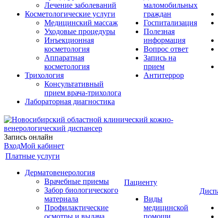
Лечение заболеваний
маломобильных
Косметологические услуги
граждан
Медицинский массаж
Госпитализация
Уходовые процедуры
Полезная
Инъекционная
информация
косметология
Вопрос ответ
Аппаратная
Запись на
косметология
прием
Трихология
Антитеррор
Консультативный
прием врача-трихолога
Лабораторная диагностика
Запись онлайн
Вход
Мой кабинет
Платные услуги
Дерматовенерология
Врачебные приемы
Пациенту
Забор биологического
Дисп
материала
Виды
Профилактические
медицинской
осмотры и выдача
помощи