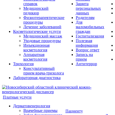
справок
Защита
Медицинский
персональных
педикюр
данных
Физиотерапевтические
Родителям
процедуры
Для
Лечение заболеваний
маломобильных
Косметологические услуги
граждан
Медицинский массаж
Госпитализация
Уходовые процедуры
Полезная
Инъекционная
информация
косметология
Вопрос ответ
Аппаратная
Запись на
косметология
прием
Трихология
Антитеррор
Консультативный
прием врача-трихолога
Лабораторная диагностика
Платные услуги
Дерматовенерология
Врачебные приемы
Пациенту