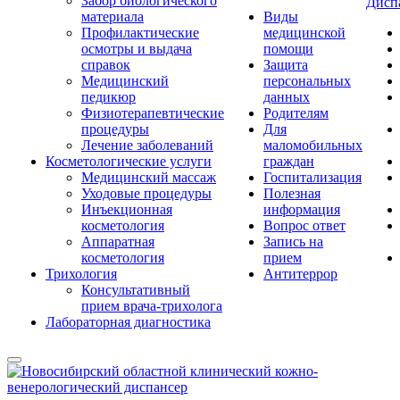
Забор биологического
Дисп
материала
Виды
Профилактические
медицинской
осмотры и выдача
помощи
справок
Защита
Медицинский
персональных
педикюр
данных
Физиотерапевтические
Родителям
процедуры
Для
Лечение заболеваний
маломобильных
Косметологические услуги
граждан
Медицинский массаж
Госпитализация
Уходовые процедуры
Полезная
Инъекционная
информация
косметология
Вопрос ответ
Аппаратная
Запись на
косметология
прием
Трихология
Антитеррор
Консультативный
прием врача-трихолога
Лабораторная диагностика