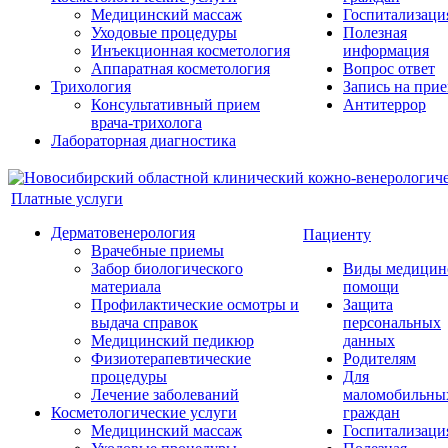
Медицинский массаж
Госпитализаци
Уходовые процедуры
Полезная
Инъекционная косметология
информация
Аппаратная косметология
Вопрос ответ
Трихология
Запись на при
Консультативный прием
Антитеррор
врача-трихолога
Лабораторная диагностика
Платные услуги
Дерматовенерология
Пациенту
Врачебные приемы
Забор биологического
Виды медицин
материала
помощи
Профилактические осмотры и
Защита
выдача справок
персональных
Медицинский педикюр
данных
Физиотерапевтические
Родителям
процедуры
Для
Лечение заболеваний
маломобильны
Косметологические услуги
граждан
Медицинский массаж
Госпитализаци