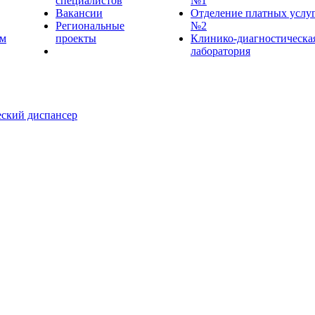
специалистов
№1
Вакансии
Отделение платных услу
Региональные
№2
ем
проекты
Клинико-диагностическа
лаборатория