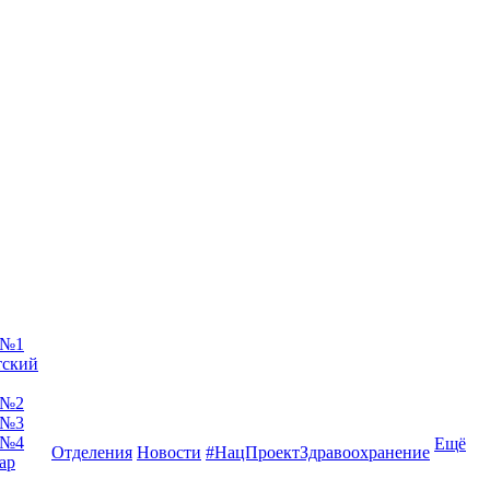
 №1
тский
 №2
 №3
 №4
Ещё
Отделения
Новости
#НацПроектЗдравоохранение
ар