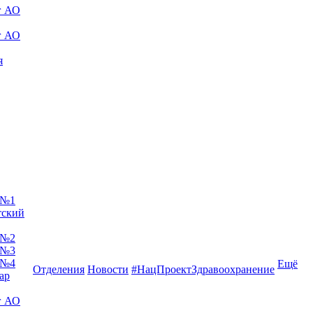
г АО
г АО
я
 №1
тский
 №2
 №3
 №4
Ещё
Отделения
Новости
#НацПроектЗдравоохранение
ар
г АО