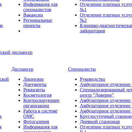
я
Информация для
Отделение платных услу
специалистов
№1
Вакансии
Отделение платных услу
Региональные
№2
ем
проекты
Клинико-диагностическа
лаборатория
Диспансер
Специалисты
ской
Лицензии
Руководство
Документы
Амбулаторное отделение
Реквизиты
Специализированный де
Косметология
центр "Доверие"
Контролирующие
Амбулаторное отделение
организации
Амбулаторное отделение
Работа в системе
Амбулаторное отделение
х
ОМС
Круглосуточный стацион
Фотогалерея
Дневной стационар
я
Информация для
Отделение платных услу