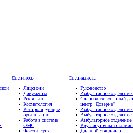
Диспансер
Специалисты
ской
Лицензии
Руководство
Документы
Амбулаторное отделение
Реквизиты
Специализированный де
Косметология
центр "Доверие"
Контролирующие
Амбулаторное отделение
организации
Амбулаторное отделение
Работа в системе
Амбулаторное отделение
х
ОМС
Круглосуточный стацион
Фотогалерея
Дневной стационар