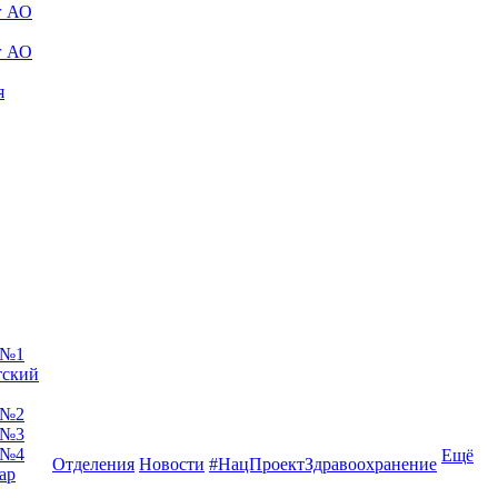
г АО
г АО
я
 №1
тский
 №2
 №3
 №4
Ещё
Отделения
Новости
#НацПроектЗдравоохранение
ар