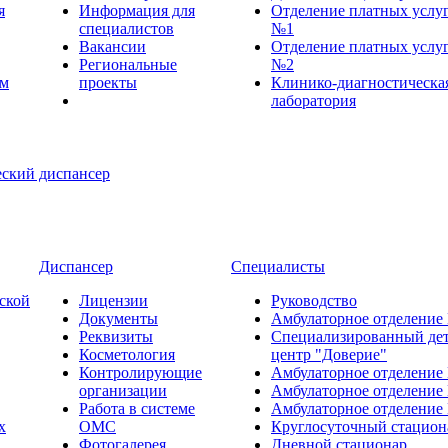
я
Информация для
Отделение платных услу
специалистов
№1
Вакансии
Отделение платных услу
Региональные
№2
ем
проекты
Клинико-диагностическа
лаборатория
Диспансер
Специалисты
ской
Лицензии
Руководство
Документы
Амбулаторное отделение
Реквизиты
Специализированный де
Косметология
центр "Доверие"
Контролирующие
Амбулаторное отделение
организации
Амбулаторное отделение
Работа в системе
Амбулаторное отделение
х
ОМС
Круглосуточный стацион
Фотогалерея
Дневной стационар