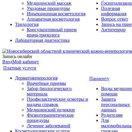
Медицинский массаж
Госпитализаци
Уходовые процедуры
Полезная
Инъекционная косметология
информация
Аппаратная косметология
Вопрос ответ
Трихология
Запись на при
Консультативный прием
Антитеррор
врача-трихолога
Лабораторная диагностика
Запись онлайн
Вход
Мой кабинет
Платные услуги
Дерматовенерология
Пациенту
Врачебные приемы
Забор биологического
Виды медицин
материала
помощи
Профилактические осмотры и
Защита
выдача справок
персональных
Медицинский педикюр
данных
Физиотерапевтические
Родителям
процедуры
Для
Лечение заболеваний
маломобильны
Косметологические услуги
граждан