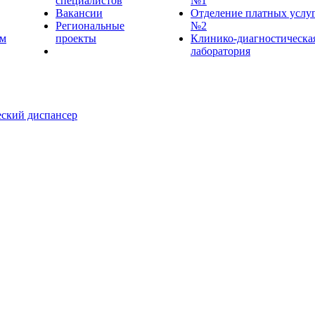
специалистов
№1
Вакансии
Отделение платных услу
Региональные
№2
ем
проекты
Клинико-диагностическа
лаборатория