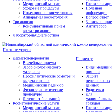
Медицинский массаж
Госпитализаци
Уходовые процедуры
Полезная
Инъекционная косметология
информация
Аппаратная косметология
Вопрос ответ
Трихология
Запись на при
Консультативный прием
Антитеррор
врача-трихолога
Лабораторная диагностика
Платные услуги
Дерматовенерология
Пациенту
Врачебные приемы
Забор биологического
Виды медицин
материала
помощи
Профилактические осмотры и
Защита
выдача справок
персональных
Медицинский педикюр
данных
Физиотерапевтические
Родителям
процедуры
Для
Лечение заболеваний
маломобильны
Косметологические услуги
граждан
Медицинский массаж
Госпитализаци