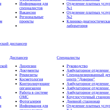
я
Информация для
Отделение платных услу
специалистов
№1
Вакансии
Отделение платных услу
Региональные
№2
ем
проекты
Клинико-диагностическа
лаборатория
Диспансер
Специалисты
ской
Лицензии
Руководство
Документы
Амбулаторное отделение
Реквизиты
Специализированный де
Косметология
центр "Доверие"
Контролирующие
Амбулаторное отделение
организации
Амбулаторное отделение
Работа в системе
Амбулаторное отделение
х
ОМС
Круглосуточный стацион
Фотогалерея
Дневной стационар
я
Информация для
Отделение платных услу