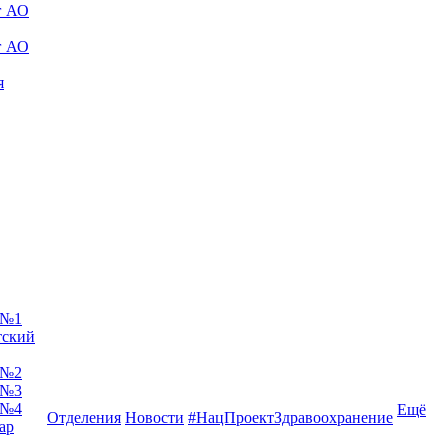
г АО
г АО
я
 №1
тский
 №2
 №3
 №4
Ещё
Отделения
Новости
#НацПроектЗдравоохранение
ар