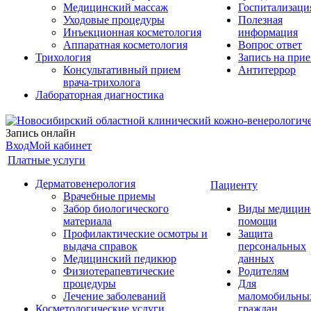
Медицинский массаж
Госпитализаци
Уходовые процедуры
Полезная
Инъекционная косметология
информация
Аппаратная косметология
Вопрос ответ
Трихология
Запись на при
Консультативный прием
Антитеррор
врача-трихолога
Лабораторная диагностика
Запись онлайн
Вход
Мой кабинет
Платные услуги
Дерматовенерология
Пациенту
Врачебные приемы
Забор биологического
Виды медицин
материала
помощи
Профилактические осмотры и
Защита
выдача справок
персональных
Медицинский педикюр
данных
Физиотерапевтические
Родителям
процедуры
Для
Лечение заболеваний
маломобильны
Косметологические услуги
граждан