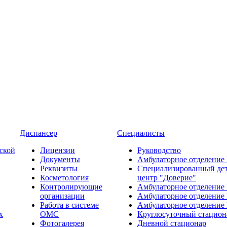
Диспансер
Специалисты
ской
Лицензии
Руководство
Документы
Амбулаторное отделение
Реквизиты
Специализированный де
Косметология
центр "Доверие"
Контролирующие
Амбулаторное отделение
организации
Амбулаторное отделение
Работа в системе
Амбулаторное отделение
х
ОМС
Круглосуточный стацион
Фотогалерея
Дневной стационар