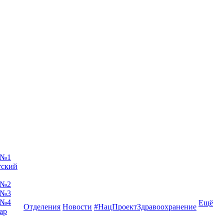
 №1
тский
 №2
 №3
 №4
Ещё
Отделения
Новости
#НацПроектЗдравоохранение
ар