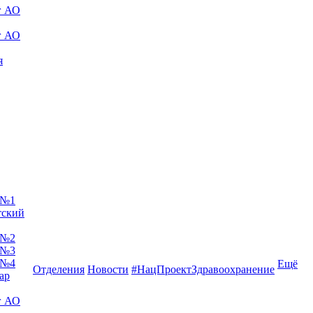
г АО
г АО
я
 №1
тский
 №2
 №3
 №4
Ещё
Отделения
Новости
#НацПроектЗдравоохранение
ар
г АО