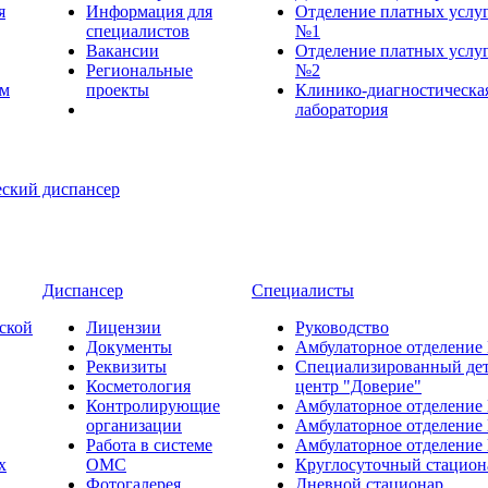
я
Информация для
Отделение платных услу
специалистов
№1
Вакансии
Отделение платных услу
Региональные
№2
ем
проекты
Клинико-диагностическа
лаборатория
Диспансер
Специалисты
ской
Лицензии
Руководство
Документы
Амбулаторное отделение
Реквизиты
Специализированный де
Косметология
центр "Доверие"
Контролирующие
Амбулаторное отделение
организации
Амбулаторное отделение
Работа в системе
Амбулаторное отделение
х
ОМС
Круглосуточный стацион
Фотогалерея
Дневной стационар