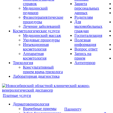
справок
Защита
Медицинский
персональных
педикюр
данных
Физиотерапевтические
Родителям
процедуры
Для
Лечение заболеваний
маломобильных
Косметологические услуги
граждан
Медицинский массаж
Госпитализация
Уходовые процедуры
Полезная
Инъекционная
информация
косметология
Вопрос ответ
Аппаратная
Запись на
косметология
прием
Трихология
Антитеррор
Консультативный
прием врача-трихолога
Лабораторная диагностика
Платные услуги
Дерматовенерология
Врачебные приемы
Пациенту