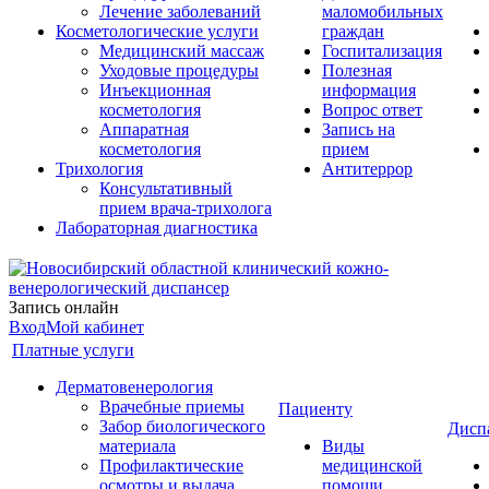
Лечение заболеваний
маломобильных
Косметологические услуги
граждан
Медицинский массаж
Госпитализация
Уходовые процедуры
Полезная
Инъекционная
информация
косметология
Вопрос ответ
Аппаратная
Запись на
косметология
прием
Трихология
Антитеррор
Консультативный
прием врача-трихолога
Лабораторная диагностика
Запись онлайн
Вход
Мой кабинет
Платные услуги
Дерматовенерология
Врачебные приемы
Пациенту
Забор биологического
Дисп
материала
Виды
Профилактические
медицинской
осмотры и выдача
помощи