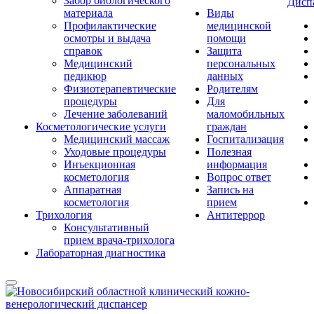
Забор биологического
Дисп
материала
Виды
Профилактические
медицинской
осмотры и выдача
помощи
справок
Защита
Медицинский
персональных
педикюр
данных
Физиотерапевтические
Родителям
процедуры
Для
Лечение заболеваний
маломобильных
Косметологические услуги
граждан
Медицинский массаж
Госпитализация
Уходовые процедуры
Полезная
Инъекционная
информация
косметология
Вопрос ответ
Аппаратная
Запись на
косметология
прием
Трихология
Антитеррор
Консультативный
прием врача-трихолога
Лабораторная диагностика