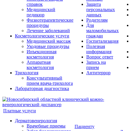
справок
Защита
Медицинский
персональных
педикюр
данных
Физиотерапевтические
Родителям
процедуры
Для
Лечение заболеваний
маломобильных
Косметологические услуги
граждан
Медицинский массаж
Госпитализация
Уходовые процедуры
Полезная
Инъекционная
информация
косметология
Вопрос ответ
Аппаратная
Запись на
косметология
прием
Трихология
Антитеррор
Консультативный
прием врача-трихолога
Лабораторная диагностика
Платные услуги
Дерматовенерология
Врачебные приемы
Пациенту