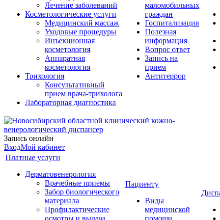
Лечение заболеваний
маломобильных
Косметологические услуги
граждан
Медицинский массаж
Госпитализация
Уходовые процедуры
Полезная
Инъекционная
информация
косметология
Вопрос ответ
Аппаратная
Запись на
косметология
прием
Трихология
Антитеррор
Консультативный
прием врача-трихолога
Лабораторная диагностика
Запись онлайн
Вход
Мой кабинет
Платные услуги
Дерматовенерология
Врачебные приемы
Пациенту
Забор биологического
Дисп
материала
Виды
Профилактические
медицинской
осмотры и выдача
помощи