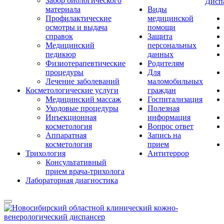
Забор биологического
Дисп
материала
Виды
Профилактические
медицинской
осмотры и выдача
помощи
справок
Защита
Медицинский
персональных
педикюр
данных
Физиотерапевтические
Родителям
процедуры
Для
Лечение заболеваний
маломобильных
Косметологические услуги
граждан
Медицинский массаж
Госпитализация
Уходовые процедуры
Полезная
Инъекционная
информация
косметология
Вопрос ответ
Аппаратная
Запись на
косметология
прием
Трихология
Антитеррор
Консультативный
прием врача-трихолога
Лабораторная диагностика