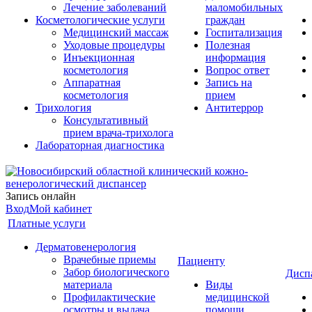
Лечение заболеваний
маломобильных
Косметологические услуги
граждан
Медицинский массаж
Госпитализация
Уходовые процедуры
Полезная
Инъекционная
информация
косметология
Вопрос ответ
Аппаратная
Запись на
косметология
прием
Трихология
Антитеррор
Консультативный
прием врача-трихолога
Лабораторная диагностика
Запись онлайн
Вход
Мой кабинет
Платные услуги
Дерматовенерология
Врачебные приемы
Пациенту
Забор биологического
Дисп
материала
Виды
Профилактические
медицинской
осмотры и выдача
помощи