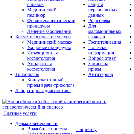
справок
Защита
Медицинский
персональных
педикюр
данных
Физиотерапевтические
Родителям
процедуры
Для
Лечение заболеваний
маломобильных
Косметологические услуги
граждан
Медицинский массаж
Госпитализация
Уходовые процедуры
Полезная
Инъекционная
информация
косметология
Вопрос ответ
Аппаратная
Запись на
косметология
прием
Трихология
Антитеррор
Консультативный
прием врача-трихолога
Лабораторная диагностика
Платные услуги
Дерматовенерология
Врачебные приемы
Пациенту