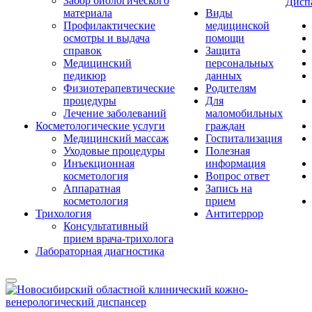
Забор биологического
Дисп
материала
Виды
Профилактические
медицинской
осмотры и выдача
помощи
справок
Защита
Медицинский
персональных
педикюр
данных
Физиотерапевтические
Родителям
процедуры
Для
Лечение заболеваний
маломобильных
Косметологические услуги
граждан
Медицинский массаж
Госпитализация
Уходовые процедуры
Полезная
Инъекционная
информация
косметология
Вопрос ответ
Аппаратная
Запись на
косметология
прием
Трихология
Антитеррор
Консультативный
прием врача-трихолога
Лабораторная диагностика