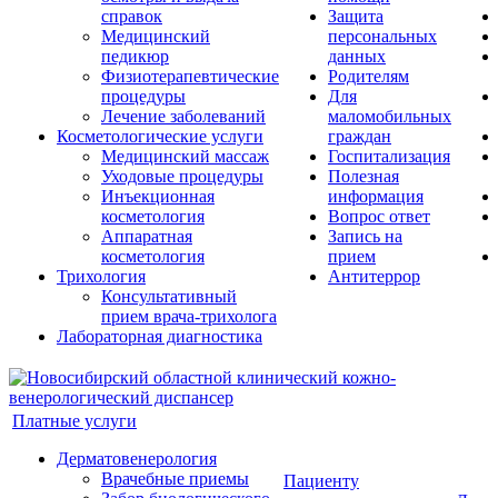
справок
Защита
Медицинский
персональных
педикюр
данных
Физиотерапевтические
Родителям
процедуры
Для
Лечение заболеваний
маломобильных
Косметологические услуги
граждан
Медицинский массаж
Госпитализация
Уходовые процедуры
Полезная
Инъекционная
информация
косметология
Вопрос ответ
Аппаратная
Запись на
косметология
прием
Трихология
Антитеррор
Консультативный
прием врача-трихолога
Лабораторная диагностика
Платные услуги
Дерматовенерология
Врачебные приемы
Пациенту