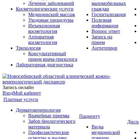
Лечение заболеваний
маломобильных
Косметологические услуги
граждан
Медицинский массаж
Госпитализация
Уходовые процедуры
Полезная
Инъекционная
информация
косметология
Вопрос ответ
Аппаратная
Запись на
косметология
прием
Трихология
Антитеррор
Консультативный
прием врача-трихолога
Лабораторная диагностика
Запись онлайн
Вход
Мой кабинет
Платные услуги
Дерматовенерология
Врачебные приемы
Пациенту
Забор биологического
Дисп
материала
Виды
Профилактические
медицинской
осмотры и выдача
помощи