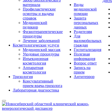
Забор биологического
Дисп
материала
Виды
Профилактические
медицинской
осмотры и выдача
помощи
справок
Защита
Медицинский
персональных
педикюр
данных
Физиотерапевтические
Родителям
процедуры
Для
Лечение заболеваний
маломобильных
Косметологические услуги
граждан
Медицинский массаж
Госпитализация
Уходовые процедуры
Полезная
Инъекционная
информация
косметология
Вопрос ответ
Аппаратная
Запись на
косметология
прием
Трихология
Антитеррор
Консультативный
прием врача-трихолога
Лабораторная диагностика