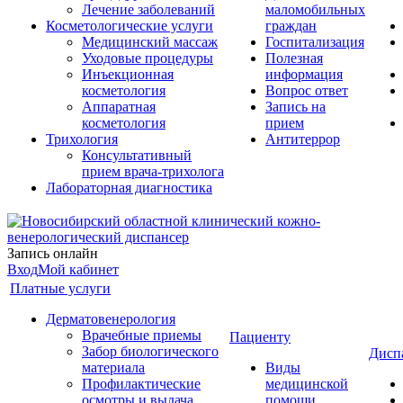
Лечение заболеваний
маломобильных
Косметологические услуги
граждан
Медицинский массаж
Госпитализация
Уходовые процедуры
Полезная
Инъекционная
информация
косметология
Вопрос ответ
Аппаратная
Запись на
косметология
прием
Трихология
Антитеррор
Консультативный
прием врача-трихолога
Лабораторная диагностика
Запись онлайн
Вход
Мой кабинет
Платные услуги
Дерматовенерология
Врачебные приемы
Пациенту
Забор биологического
Дисп
материала
Виды
Профилактические
медицинской
осмотры и выдача
помощи