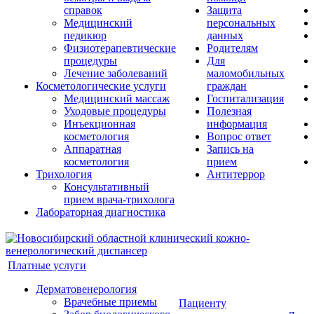
справок
Защита
Медицинский
персональных
педикюр
данных
Физиотерапевтические
Родителям
процедуры
Для
Лечение заболеваний
маломобильных
Косметологические услуги
граждан
Медицинский массаж
Госпитализация
Уходовые процедуры
Полезная
Инъекционная
информация
косметология
Вопрос ответ
Аппаратная
Запись на
косметология
прием
Трихология
Антитеррор
Консультативный
прием врача-трихолога
Лабораторная диагностика
Платные услуги
Дерматовенерология
Врачебные приемы
Пациенту