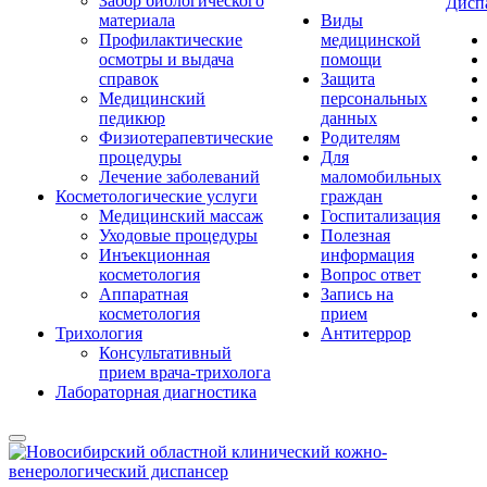
Забор биологического
Дисп
материала
Виды
Профилактические
медицинской
осмотры и выдача
помощи
справок
Защита
Медицинский
персональных
педикюр
данных
Физиотерапевтические
Родителям
процедуры
Для
Лечение заболеваний
маломобильных
Косметологические услуги
граждан
Медицинский массаж
Госпитализация
Уходовые процедуры
Полезная
Инъекционная
информация
косметология
Вопрос ответ
Аппаратная
Запись на
косметология
прием
Трихология
Антитеррор
Консультативный
прием врача-трихолога
Лабораторная диагностика