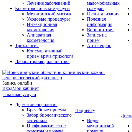
Лечение заболеваний
маломобильных
Косметологические услуги
граждан
Медицинский массаж
Госпитализация
Уходовые процедуры
Полезная
Инъекционная
информация
косметология
Вопрос ответ
Аппаратная
Запись на
косметология
прием
Трихология
Антитеррор
Консультативный
прием врача-трихолога
Лабораторная диагностика
Запись онлайн
Вход
Мой кабинет
Платные услуги
Дерматовенерология
Врачебные приемы
Пациенту
Забор биологического
Дисп
материала
Виды
Профилактические
медицинской
осмотры и выдача
помощи