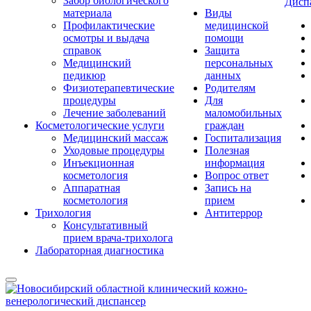
Забор биологического
Дисп
материала
Виды
Профилактические
медицинской
осмотры и выдача
помощи
справок
Защита
Медицинский
персональных
педикюр
данных
Физиотерапевтические
Родителям
процедуры
Для
Лечение заболеваний
маломобильных
Косметологические услуги
граждан
Медицинский массаж
Госпитализация
Уходовые процедуры
Полезная
Инъекционная
информация
косметология
Вопрос ответ
Аппаратная
Запись на
косметология
прием
Трихология
Антитеррор
Консультативный
прием врача-трихолога
Лабораторная диагностика