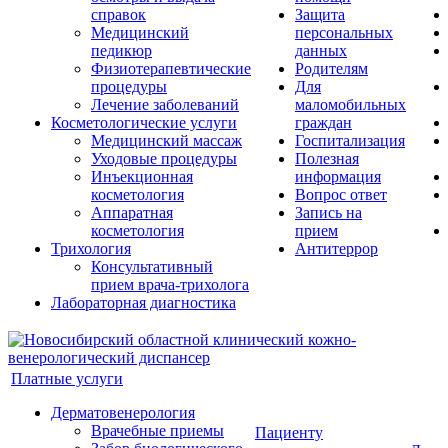
справок
Защита
Медицинский
персональных
педикюр
данных
Физиотерапевтические
Родителям
процедуры
Для
Лечение заболеваний
маломобильных
Косметологические услуги
граждан
Медицинский массаж
Госпитализация
Уходовые процедуры
Полезная
Инъекционная
информация
косметология
Вопрос ответ
Аппаратная
Запись на
косметология
прием
Трихология
Антитеррор
Консультативный
прием врача-трихолога
Лабораторная диагностика
Платные услуги
Дерматовенерология
Врачебные приемы
Пациенту