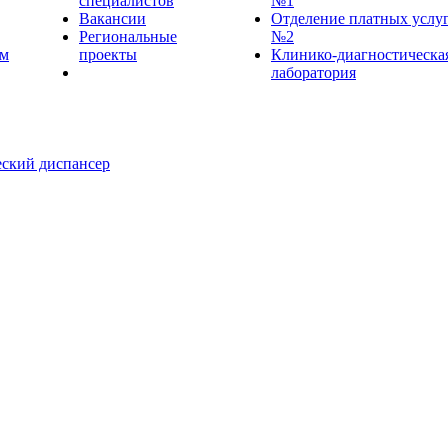
специалистов
№1
Вакансии
Отделение платных услу
Региональные
№2
ем
проекты
Клинико-диагностическа
лаборатория