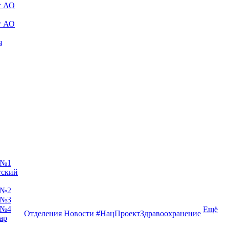
г АО
г АО
я
 №1
тский
 №2
 №3
 №4
Ещё
Отделения
Новости
#НацПроектЗдравоохранение
ар