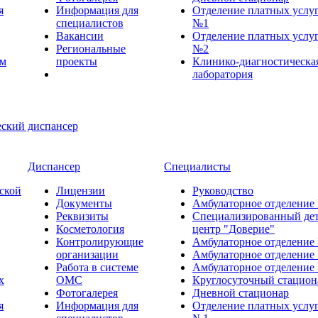
я
Информация для
Отделение платных услу
специалистов
№1
Вакансии
Отделение платных услу
Региональные
№2
ем
проекты
Клинико-диагностическа
лаборатория
Диспансер
Специалисты
ской
Лицензии
Руководство
Документы
Амбулаторное отделение
Реквизиты
Специализированный де
Косметология
центр "Доверие"
Контролирующие
Амбулаторное отделение
организации
Амбулаторное отделение
Работа в системе
Амбулаторное отделение
х
ОМС
Круглосуточный стацион
Фотогалерея
Дневной стационар
я
Информация для
Отделение платных услу