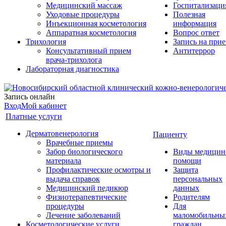
Медицинский массаж
Госпитализаци
Уходовые процедуры
Полезная
Инъекционная косметология
информация
Аппаратная косметология
Вопрос ответ
Трихология
Запись на при
Консультативный прием
Антитеррор
врача-трихолога
Лабораторная диагностика
Запись онлайн
Вход
Мой кабинет
Платные услуги
Дерматовенерология
Пациенту
Врачебные приемы
Забор биологического
Виды медицин
материала
помощи
Профилактические осмотры и
Защита
выдача справок
персональных
Медицинский педикюр
данных
Физиотерапевтические
Родителям
процедуры
Для
Лечение заболеваний
маломобильны
Косметологические услуги
граждан