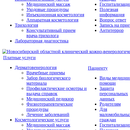
Медицинский массаж
Госпитализаци
Уходовые процедуры
Полезная
Инъекционная косметология
информация
Аппаратная косметология
Вопрос ответ
Трихология
Запись на при
Консультативный прием
Антитеррор
врача-трихолога
Лабораторная диагностика
Платные услуги
Дерматовенерология
Пациенту
Врачебные приемы
Забор биологического
Виды медицин
материала
помощи
Профилактические осмотры и
Защита
выдача справок
персональных
Медицинский педикюр
данных
Физиотерапевтические
Родителям
процедуры
Для
Лечение заболеваний
маломобильны
Косметологические услуги
граждан
Медицинский массаж
Госпитализаци