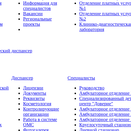
я
Информация для
Отделение платных услу
специалистов
№1
Вакансии
Отделение платных услу
Региональные
№2
ем
проекты
Клинико-диагностическа
лаборатория
Диспансер
Специалисты
ской
Лицензии
Руководство
Документы
Амбулаторное отделение
Реквизиты
Специализированный де
Косметология
центр "Доверие"
Контролирующие
Амбулаторное отделение
организации
Амбулаторное отделение
Работа в системе
Амбулаторное отделение
х
ОМС
Круглосуточный стацион
Фотогалерея
Дневной стационар