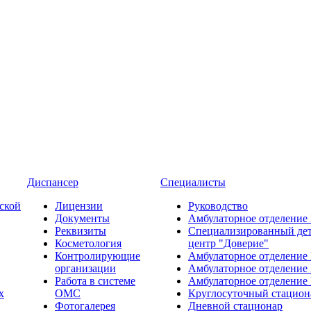
Диспансер
Специалисты
ской
Лицензии
Руководство
Документы
Амбулаторное отделение
Реквизиты
Специализированный де
Косметология
центр "Доверие"
Контролирующие
Амбулаторное отделение
организации
Амбулаторное отделение
Работа в системе
Амбулаторное отделение
х
ОМС
Круглосуточный стацион
Фотогалерея
Дневной стационар