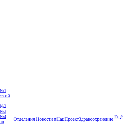
 №1
тский
 №2
 №3
 №4
Ещё
Отделения
Новости
#НацПроектЗдравоохранение
ар