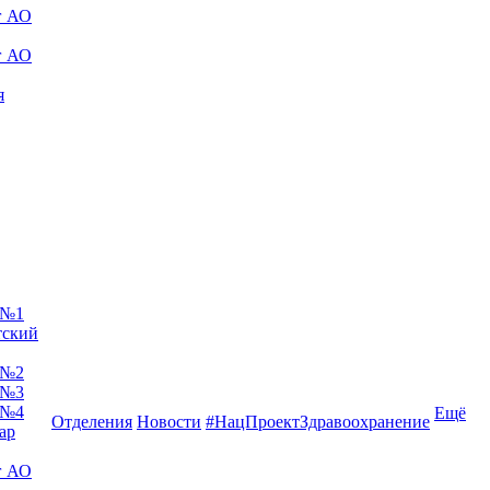
г АО
г АО
я
 №1
тский
 №2
 №3
 №4
Ещё
Отделения
Новости
#НацПроектЗдравоохранение
ар
г АО