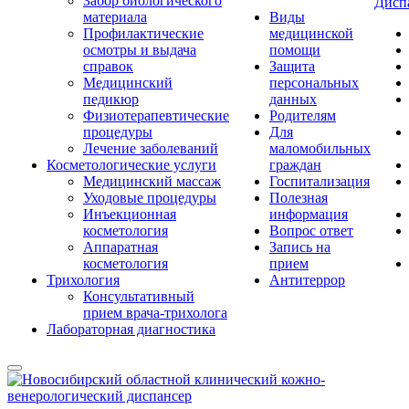
Забор биологического
Дисп
материала
Виды
Профилактические
медицинской
осмотры и выдача
помощи
справок
Защита
Медицинский
персональных
педикюр
данных
Физиотерапевтические
Родителям
процедуры
Для
Лечение заболеваний
маломобильных
Косметологические услуги
граждан
Медицинский массаж
Госпитализация
Уходовые процедуры
Полезная
Инъекционная
информация
косметология
Вопрос ответ
Аппаратная
Запись на
косметология
прием
Трихология
Антитеррор
Консультативный
прием врача-трихолога
Лабораторная диагностика