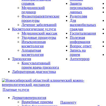
справок
Защита
Медицинский
персональных
педикюр
данных
Физиотерапевтические
Родителям
процедуры
Для
Лечение заболеваний
маломобильных
Косметологические услуги
граждан
Медицинский массаж
Госпитализация
Уходовые процедуры
Полезная
Инъекционная
информация
косметология
Вопрос ответ
Аппаратная
Запись на
косметология
прием
Трихология
Антитеррор
Консультативный
прием врача-трихолога
Лабораторная диагностика
Платные услуги
Дерматовенерология
Врачебные приемы
Пациенту