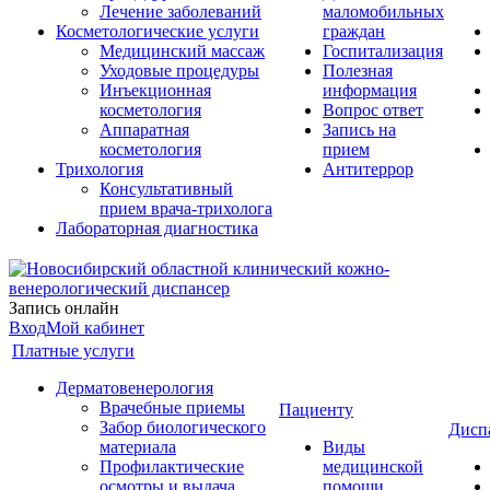
Лечение заболеваний
маломобильных
Косметологические услуги
граждан
Медицинский массаж
Госпитализация
Уходовые процедуры
Полезная
Инъекционная
информация
косметология
Вопрос ответ
Аппаратная
Запись на
косметология
прием
Трихология
Антитеррор
Консультативный
прием врача-трихолога
Лабораторная диагностика
Запись онлайн
Вход
Мой кабинет
Платные услуги
Дерматовенерология
Врачебные приемы
Пациенту
Забор биологического
Дисп
материала
Виды
Профилактические
медицинской
осмотры и выдача
помощи