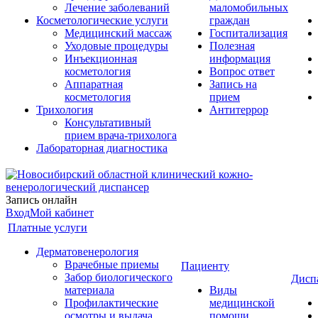
Лечение заболеваний
маломобильных
Косметологические услуги
граждан
Медицинский массаж
Госпитализация
Уходовые процедуры
Полезная
Инъекционная
информация
косметология
Вопрос ответ
Аппаратная
Запись на
косметология
прием
Трихология
Антитеррор
Консультативный
прием врача-трихолога
Лабораторная диагностика
Запись онлайн
Вход
Мой кабинет
Платные услуги
Дерматовенерология
Врачебные приемы
Пациенту
Забор биологического
Дисп
материала
Виды
Профилактические
медицинской
осмотры и выдача
помощи