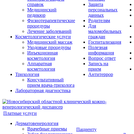
справок
Защита
Медицинский
персональных
педикюр
данных
Физиотерапевтические
Родителям
процедуры
Для
Лечение заболеваний
маломобильных
Косметологические услуги
граждан
Медицинский массаж
Госпитализация
Уходовые процедуры
Полезная
Инъекционная
информация
косметология
Вопрос ответ
Аппаратная
Запись на
косметология
прием
Трихология
Антитеррор
Консультативный
прием врача-трихолога
Лабораторная диагностика
Платные услуги
Дерматовенерология
Врачебные приемы
Пациенту