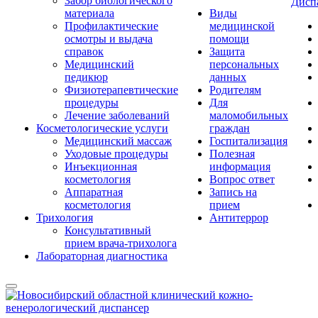
Забор биологического
Дисп
материала
Виды
Профилактические
медицинской
осмотры и выдача
помощи
справок
Защита
Медицинский
персональных
педикюр
данных
Физиотерапевтические
Родителям
процедуры
Для
Лечение заболеваний
маломобильных
Косметологические услуги
граждан
Медицинский массаж
Госпитализация
Уходовые процедуры
Полезная
Инъекционная
информация
косметология
Вопрос ответ
Аппаратная
Запись на
косметология
прием
Трихология
Антитеррор
Консультативный
прием врача-трихолога
Лабораторная диагностика