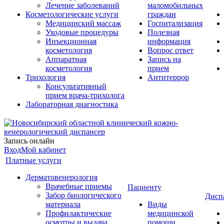
Лечение заболеваний
маломобильных
Косметологические услуги
граждан
Медицинский массаж
Госпитализация
Уходовые процедуры
Полезная
Инъекционная
информация
косметология
Вопрос ответ
Аппаратная
Запись на
косметология
прием
Трихология
Антитеррор
Консультативный
прием врача-трихолога
Лабораторная диагностика
Запись онлайн
Вход
Мой кабинет
Платные услуги
Дерматовенерология
Врачебные приемы
Пациенту
Забор биологического
Дисп
материала
Виды
Профилактические
медицинской
осмотры и выдача
помощи