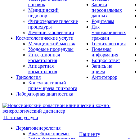
справок
Защита
Медицинский
персональных
педикюр
данных
Физиотерапевтические
Родителям
процедуры
Для
Лечение заболеваний
маломобильных
Косметологические услуги
граждан
Медицинский массаж
Госпитализация
Уходовые процедуры
Полезная
Инъекционная
информация
косметология
Вопрос ответ
Аппаратная
Запись на
косметология
прием
Трихология
Антитеррор
Консультативный
прием врача-трихолога
Лабораторная диагностика
Платные услуги
Дерматовенерология
Врачебные приемы
Пациенту