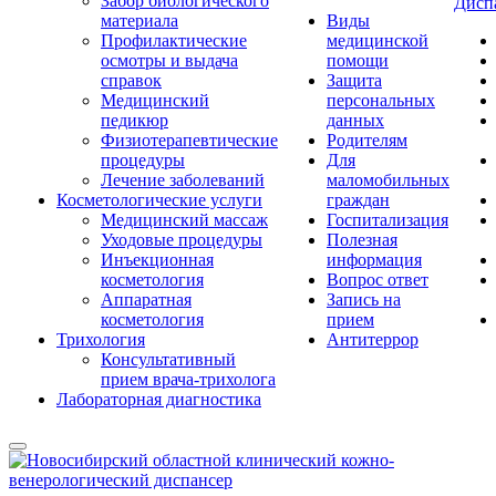
Забор биологического
Дисп
материала
Виды
Профилактические
медицинской
осмотры и выдача
помощи
справок
Защита
Медицинский
персональных
педикюр
данных
Физиотерапевтические
Родителям
процедуры
Для
Лечение заболеваний
маломобильных
Косметологические услуги
граждан
Медицинский массаж
Госпитализация
Уходовые процедуры
Полезная
Инъекционная
информация
косметология
Вопрос ответ
Аппаратная
Запись на
косметология
прием
Трихология
Антитеррор
Консультативный
прием врача-трихолога
Лабораторная диагностика