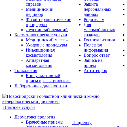
справок
Защита
Медицинский
персональных
педикюр
данных
Физиотерапевтические
Родителям
процедуры
Для
Лечение заболеваний
маломобильных
Косметологические услуги
граждан
Медицинский массаж
Госпитализация
Уходовые процедуры
Полезная
Инъекционная
информация
косметология
Вопрос ответ
Аппаратная
Запись на
косметология
прием
Трихология
Антитеррор
Консультативный
прием врача-трихолога
Лабораторная диагностика
Платные услуги
Дерматовенерология
Врачебные приемы
Пациенту