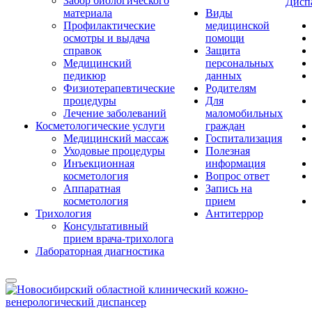
Забор биологического
Дисп
материала
Виды
Профилактические
медицинской
осмотры и выдача
помощи
справок
Защита
Медицинский
персональных
педикюр
данных
Физиотерапевтические
Родителям
процедуры
Для
Лечение заболеваний
маломобильных
Косметологические услуги
граждан
Медицинский массаж
Госпитализация
Уходовые процедуры
Полезная
Инъекционная
информация
косметология
Вопрос ответ
Аппаратная
Запись на
косметология
прием
Трихология
Антитеррор
Консультативный
прием врача-трихолога
Лабораторная диагностика