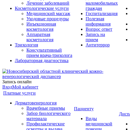
Лечение заболеваний
маломобильных
Косметологические услуги
граждан
Медицинский массаж
Госпитализация
Уходовые процедуры
Полезная
Инъекционная
информация
косметология
Вопрос ответ
Аппаратная
Запись на
косметология
прием
Трихология
Антитеррор
Консультативный
прием врача-трихолога
Лабораторная диагностика
Запись онлайн
Вход
Мой кабинет
Платные услуги
Дерматовенерология
Врачебные приемы
Пациенту
Забор биологического
Дисп
материала
Виды
Профилактические
медицинской
осмотры и выдача
помощи