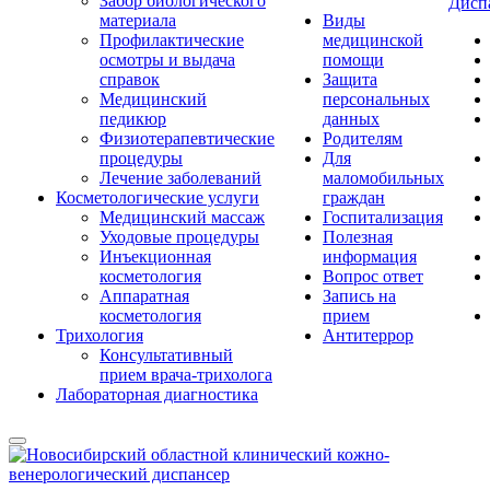
Забор биологического
Дисп
материала
Виды
Профилактические
медицинской
осмотры и выдача
помощи
справок
Защита
Медицинский
персональных
педикюр
данных
Физиотерапевтические
Родителям
процедуры
Для
Лечение заболеваний
маломобильных
Косметологические услуги
граждан
Медицинский массаж
Госпитализация
Уходовые процедуры
Полезная
Инъекционная
информация
косметология
Вопрос ответ
Аппаратная
Запись на
косметология
прием
Трихология
Антитеррор
Консультативный
прием врача-трихолога
Лабораторная диагностика