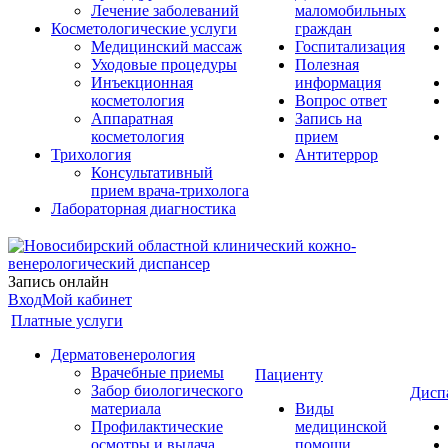
Лечение заболеваний
маломобильных
Косметологические услуги
граждан
Медицинский массаж
Госпитализация
Уходовые процедуры
Полезная
Инъекционная
информация
косметология
Вопрос ответ
Аппаратная
Запись на
косметология
прием
Трихология
Антитеррор
Консультативный
прием врача-трихолога
Лабораторная диагностика
Запись онлайн
Вход
Мой кабинет
Платные услуги
Дерматовенерология
Врачебные приемы
Пациенту
Забор биологического
Дисп
материала
Виды
Профилактические
медицинской
осмотры и выдача
помощи