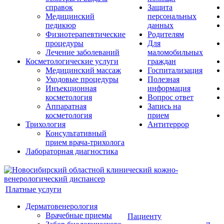
справок
Защита
Медицинский
персональных
педикюр
данных
Физиотерапевтические
Родителям
процедуры
Для
Лечение заболеваний
маломобильных
Косметологические услуги
граждан
Медицинский массаж
Госпитализация
Уходовые процедуры
Полезная
Инъекционная
информация
косметология
Вопрос ответ
Аппаратная
Запись на
косметология
прием
Трихология
Антитеррор
Консультативный
прием врача-трихолога
Лабораторная диагностика
Платные услуги
Дерматовенерология
Врачебные приемы
Пациенту