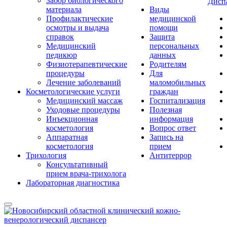
Забор биологического
Дисп
материала
Виды
Профилактические
медицинской
осмотры и выдача
помощи
справок
Защита
Медицинский
персональных
педикюр
данных
Физиотерапевтические
Родителям
процедуры
Для
Лечение заболеваний
маломобильных
Косметологические услуги
граждан
Медицинский массаж
Госпитализация
Уходовые процедуры
Полезная
Инъекционная
информация
косметология
Вопрос ответ
Аппаратная
Запись на
косметология
прием
Трихология
Антитеррор
Консультативный
прием врача-трихолога
Лабораторная диагностика