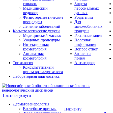
справок
Защита
Медицинский
персональных
педикюр
данных
Физиотерапевтические
Родителям
процедуры
Для
Лечение заболеваний
маломобильных
Косметологические услуги
граждан
Медицинский массаж
Госпитализация
Уходовые процедуры
Полезная
Инъекционная
информация
косметология
Вопрос ответ
Аппаратная
Запись на
косметология
прием
Трихология
Антитеррор
Консультативный
прием врача-трихолога
Лабораторная диагностика
Платные услуги
Дерматовенерология
Врачебные приемы
Пациенту