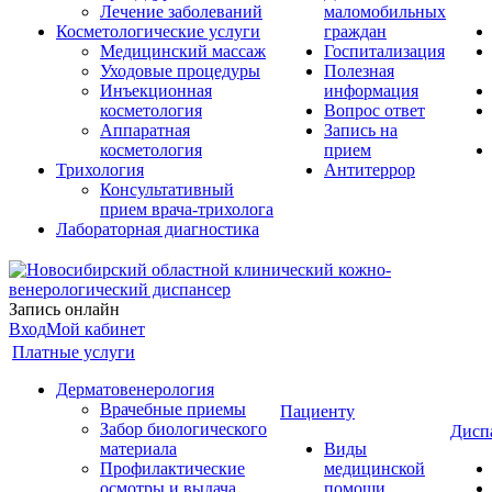
Лечение заболеваний
маломобильных
Косметологические услуги
граждан
Медицинский массаж
Госпитализация
Уходовые процедуры
Полезная
Инъекционная
информация
косметология
Вопрос ответ
Аппаратная
Запись на
косметология
прием
Трихология
Антитеррор
Консультативный
прием врача-трихолога
Лабораторная диагностика
Запись онлайн
Вход
Мой кабинет
Платные услуги
Дерматовенерология
Врачебные приемы
Пациенту
Забор биологического
Дисп
материала
Виды
Профилактические
медицинской
осмотры и выдача
помощи