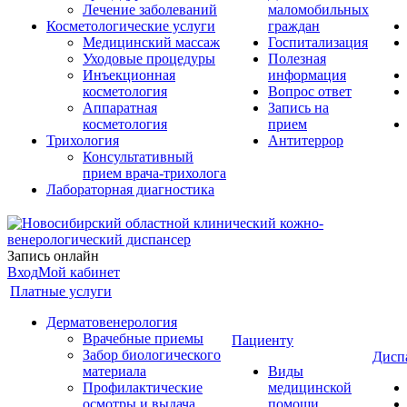
Лечение заболеваний
маломобильных
Косметологические услуги
граждан
Медицинский массаж
Госпитализация
Уходовые процедуры
Полезная
Инъекционная
информация
косметология
Вопрос ответ
Аппаратная
Запись на
косметология
прием
Трихология
Антитеррор
Консультативный
прием врача-трихолога
Лабораторная диагностика
Запись онлайн
Вход
Мой кабинет
Платные услуги
Дерматовенерология
Врачебные приемы
Пациенту
Забор биологического
Дисп
материала
Виды
Профилактические
медицинской
осмотры и выдача
помощи