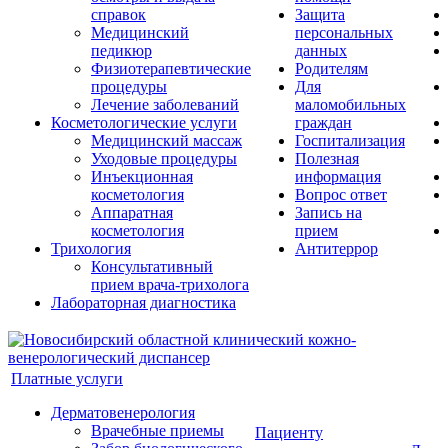
справок
Защита
Медицинский
персональных
педикюр
данных
Физиотерапевтические
Родителям
процедуры
Для
Лечение заболеваний
маломобильных
Косметологические услуги
граждан
Медицинский массаж
Госпитализация
Уходовые процедуры
Полезная
Инъекционная
информация
косметология
Вопрос ответ
Аппаратная
Запись на
косметология
прием
Трихология
Антитеррор
Консультативный
прием врача-трихолога
Лабораторная диагностика
Платные услуги
Дерматовенерология
Врачебные приемы
Пациенту