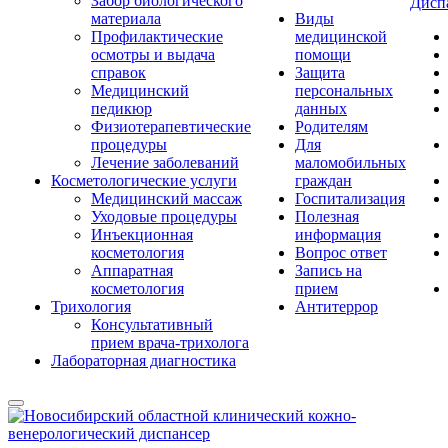
Забор биологического
Дисп
материала
Виды
Профилактические
медицинской
осмотры и выдача
помощи
справок
Защита
Медицинский
персональных
педикюр
данных
Физиотерапевтические
Родителям
процедуры
Для
Лечение заболеваний
маломобильных
Косметологические услуги
граждан
Медицинский массаж
Госпитализация
Уходовые процедуры
Полезная
Инъекционная
информация
косметология
Вопрос ответ
Аппаратная
Запись на
косметология
прием
Трихология
Антитеррор
Консультативный
прием врача-трихолога
Лабораторная диагностика