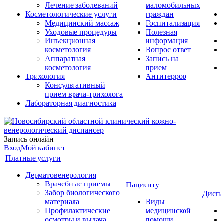
Лечение заболеваний
маломобильных
Косметологические услуги
граждан
Медицинский массаж
Госпитализация
Уходовые процедуры
Полезная
Инъекционная
информация
косметология
Вопрос ответ
Аппаратная
Запись на
косметология
прием
Трихология
Антитеррор
Консультативный
прием врача-трихолога
Лабораторная диагностика
Запись онлайн
Вход
Мой кабинет
Платные услуги
Дерматовенерология
Врачебные приемы
Пациенту
Забор биологического
Дисп
материала
Виды
Профилактические
медицинской
осмотры и выдача
помощи