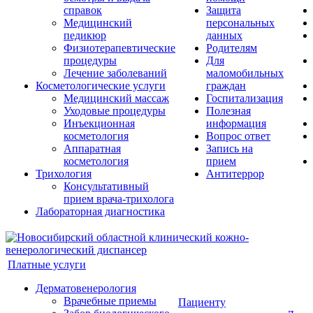
справок
Защита
Медицинский
персональных
педикюр
данных
Физиотерапевтические
Родителям
процедуры
Для
Лечение заболеваний
маломобильных
Косметологические услуги
граждан
Медицинский массаж
Госпитализация
Уходовые процедуры
Полезная
Инъекционная
информация
косметология
Вопрос ответ
Аппаратная
Запись на
косметология
прием
Трихология
Антитеррор
Консультативный
прием врача-трихолога
Лабораторная диагностика
Платные услуги
Дерматовенерология
Врачебные приемы
Пациенту